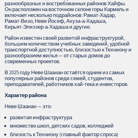
разнообразных и востребованных районов Хайфы.
Он расположен на восточном склоне горы Кармель и
включает несколько подрайонов: Рамат‑Хадар,
Рамат‑Визо, Неве Йосеф, Ахуза‑а‑Хадаша,
Кирьят‑Элиэзер‑а‑Хадаша и другие.
Район известен своей развитой инфраструктурой,
большим количеством учебных заведений, удобной
транспортной доступностью, близостью к Техниону и
разнообразием жилья — от старых домов до
современных проектов.
В 2025 году Неве Шаанан остаётся одним из самых
популярных районов среди семей, студентов,
преподавателей, работников хай‑тека и инвесторов.
Характер района
Неве Шаанан — это:
развитая инфраструктура
множество школ, детских садов, колледжей
близость к Техниону (главный фактор спроса)