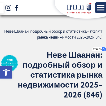
דף הבית
>
Неве Шаанан: подробный обзор и статистика
рынка недвижимости 2025–2026 (846)
Неве Шаанан:
подробный обзор и
bar
1. Неве Шаанан: подробный обзор и
статистика рынка
статистика рынка недвижимости 2025–
2026 (846)
недвижимости 2025–
2. אודות U נכסים
2026 (846)
3. שאלתם ? ענינו !