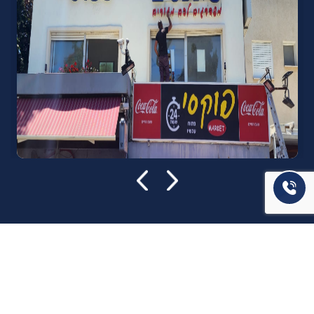
אודות U נכסים
חברה מובילה בתחום תיווך ויזמות נדל"ן מבצעת מכירה בצורה
יצירתית עם הרבה מחשבה ויחס אישי. הניסיון הרב שנרכש עם עשרות
העסקאות שבוצעו מאפשר היום מכירה מהירה ,קלה ויעילה מאוד. ניתן
מענה רחב לשאלות הקונה החל מליווי אדריכל, קבלן שיפוצים, יעוץ