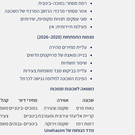
רמת מסחר: נמוכה–בינונית
אזור מסחרי מרכזי: הרחוב המרכזי של השכונה
סוגי עסקים: חנויות מקומיות, שירותים
פעילות תיירותית: אין
מגמות התפתחות
(2020–2026)
עליית מחירים מהירה
בנייה מואצת של פרויקטים חדשים
שיפור תשתיות
עלייה בביקוש מצד משפחות צעירות
הפיכת השכונה לחלופה נגישה לכרמל
השוואה לשכונות סמוכות
שכונה
אווירה
מחירי דיור
קהל 
נאות פרס
שקטה וצעירה
נמוכים–בינוניים
משפח
קריית אליעזר
עירונית ומעורבת
בינוניים
צעיר
רמות רמז
שקטה וירוקה
בינוניים–גבוהים
משפח
מדד הנוחות של
Unehasim