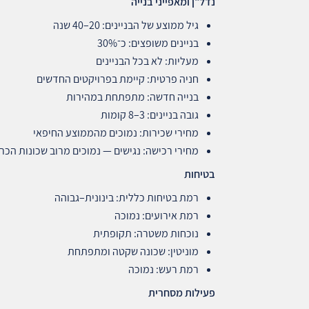
נדל
"
ן ומאפייני בנייה
גיל ממוצע של הבניינים: 20–40 שנה
בניינים משופצים: כ־30%
מעליות: לא בכל הבניינים
חניה פרטית: קיימת בפרויקטים החדשים
בנייה חדשה: מתפתחת במהירות
גובה בניינים: 3–8 קומות
מחירי שכירות: נמוכים מהממוצע החיפאי
מחירי רכישה: נגישים — נמוכים מרוב שכונות הכר
בטיחות
רמת בטיחות כללית: בינונית–גבוהה
רמת אירועים: נמוכה
נוכחות משטרה: תקופתית
מוניטין: שכונה שקטה ומתפתחת
רמת רעש: נמוכה
פעילות מסחרית