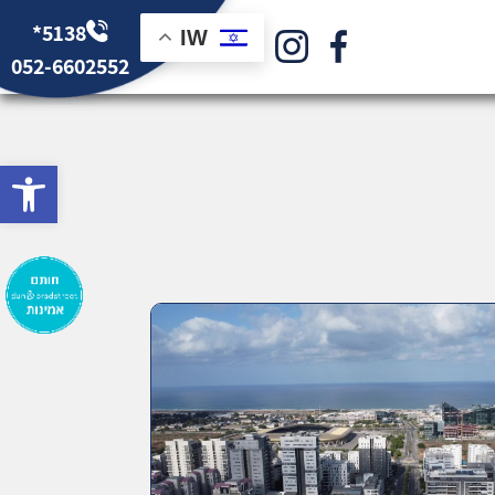
*5138
IW
052-6602552
bar