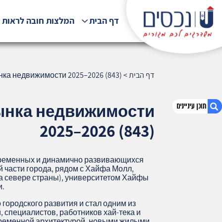
דף הבית
המלצות חובה לראות !
דף הבית
>
нка недвижимости 2025–2026 (843)
рынка недвижимости
2025–2026 (843)
1. Неот Перес: подробный обзор и
статистика рынка недвижимости 2025–
временных и динамично развивающихся
2026 (843)
 части города, рядом с Хайфа Молл,
а севере страны), университетом Хайфы
2. אודות U נכסים
и.
3. שאלתם ? ענינו !
городского развития и стал одним из
 специалистов, работников хай‑тека и
временной архитектурой, новыми жилыми