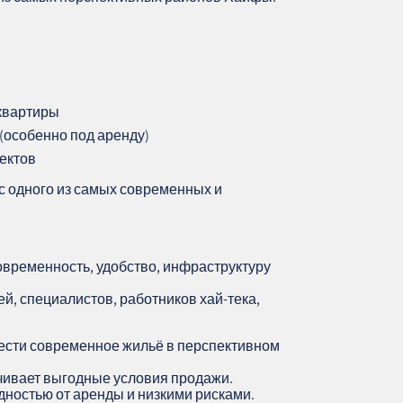
 квартиры
 (особенно под аренду)
ектов
с одного из самых современных и
современность, удобство, инфраструктуру
й, специалистов, работников хай‑тека,
ести современное жильё в перспективном
чивает выгодные условия продажи.
дностью от аренды и низкими рисками.