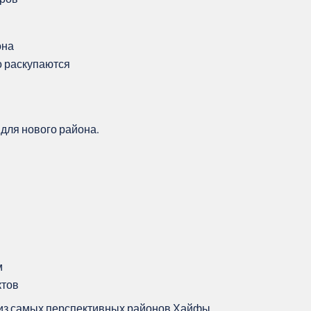
она
о раскупаются
 для нового района.
м
ктов
из самых перспективных районов Хайфы.