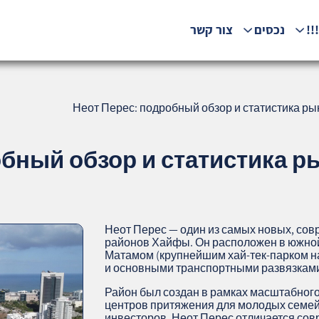
!!
נכסים
צור קשר
Неот Перес: подробный обзор и статистика ры
обный обзор и статистика 
Неот Перес — один из самых новых, со
районов Хайфы. Он расположен в южной
Матамом (крупнейшим хай‑тек‑парком н
и основными транспортными развязкам
Район был создан в рамках масштабного 
центров притяжения для молодых семей,
инвесторов. Неот Перес отличается со