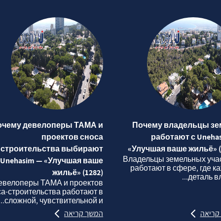
очему девелоперы ТАМА и
Почему владельцы зе
проектов сноса
работают с Uneha
строительства выбирают
«Улучшая ваше жильё» (
Владельцы земельных уча
Unehasim — «Улучшая ваше
работают в сфере, где к
жильё» (1282)
деталь вли
евелоперы ТАМА и проектов
са‑строительства работают в
сложной, чувствительной и...
קריאה
המשך קריאה