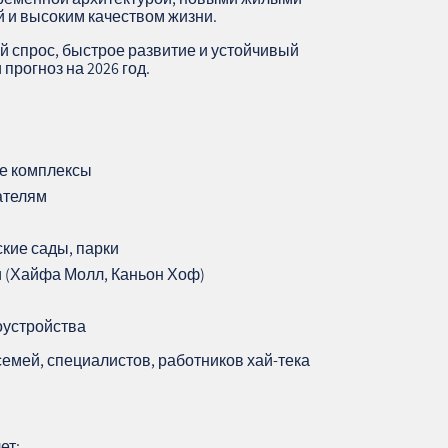
 и высоким качеством жизни.
й спрос, быстрое развитие и устойчивый
прогноз на 2026 год.
ые комплексы
ателям
ские сады, парки
и (Хайфа Молл, Каньон Хоф)
оустройства
емей, специалистов, работников хай‑тека
ет: