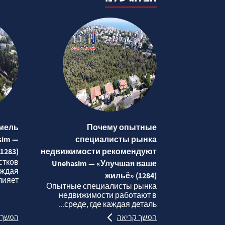
мель
Почему опытные
sim —
специалисты рынка
1283)
недвижимости рекомендуют
стков
Unehasim — «Улучшая ваше
аждая
жильё» (1284)
яет...
Опытные специалисты рынка
недвижимости работают в
среде, где каждая деталь...
המשך קריאה
המשך 