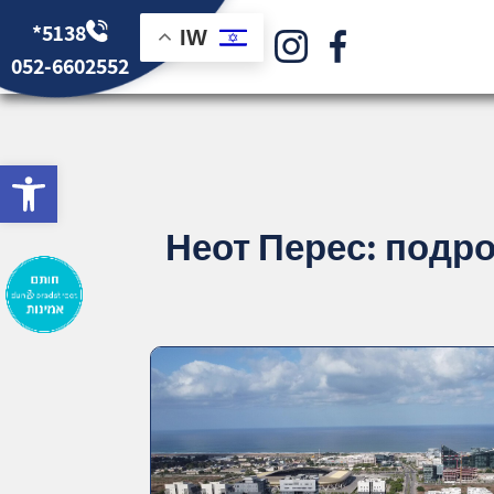
*5138
IW
052-6602552
bar
Неот Перес: подр