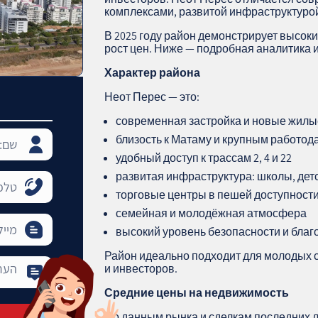
комплексами, развитой инфраструктурой
В 2025 году район демонстрирует высоки
рост цен. Ниже — подробная аналитика и 
Характер района
Неот Перес — это:
современная застройка и новые жил
близость к Матаму и крупным работод
удобный доступ к трассам 2, 4 и 22
развитая инфраструктура: школы, дет
торговые центры в пешей доступност
семейная и молодёжная атмосфера
высокий уровень безопасности и благ
Район идеально подходит для молодых с
и инвесторов.
Средние цены на недвижимость
По данным рынка и сделкам последних л