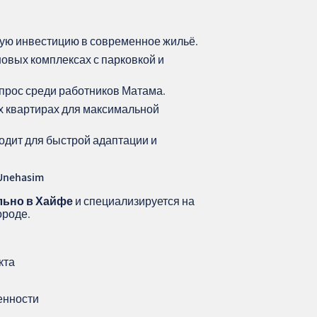
ную инвестицию в современное жильё.
овых комплексах с парковкой и
прос среди работников Матама.
х квартирах для максимальной
одит для быстрой адаптации и
Unehasim
льно в Хайфе
и специализируется на
ороде.
кта
енности