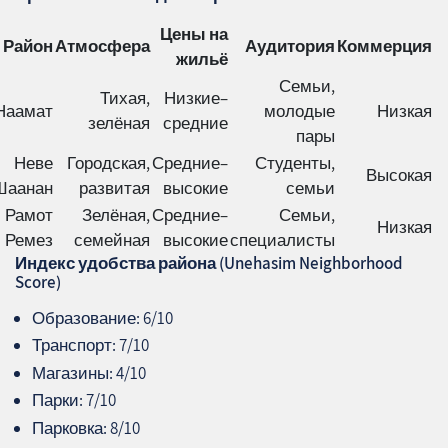
Цены на
Район
Атмосфера
Аудитория
Коммерция
жильё
Семьи,
Тихая,
Низкие–
Наамат
молодые
Низкая
зелёная
средние
пары
Неве
Городская,
Средние–
Студенты,
Высокая
Шаанан
развитая
высокие
семьи
Рамот
Зелёная,
Средние–
Семьи,
Низкая
Ремез
семейная
высокие
специалисты
Индекс удобства района (Unehasim Neighborhood
Score)
Образование: 6/10
Транспорт: 7/10
Магазины: 4/10
Парки: 7/10
Парковка: 8/10