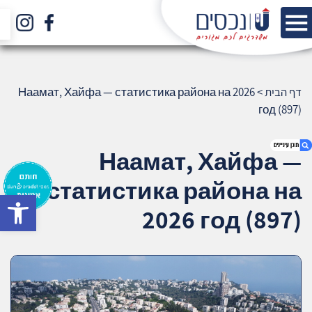
דף הבית
>
Наамат, Хайфа — статистика района на 2026
год (897)
Наамат, Хайфа —
статистика района на
bar
1. Наамат, Хайфа — статистика района на
2026 год (897)
2026 год (897)
2. אודות U נכסים
3. שאלתם ? ענינו !