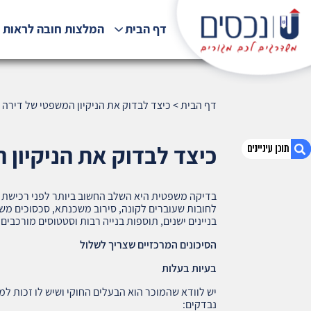
דף הבית
המלצות חובה לראות !
דף הבית
>
כיצד לבדוק את הניקיון המשפטי של דירה לפני 
כיצד לבדוק את הניקיון המש
בדיקה משפטית היא השלב החשוב ביותר לפני רכישת ד
1. כיצד לבדוק את הניקיון המשפטי של דירה לפני
לחובות שעוברים לקונה, סירוב משכנתא, סכסוכים משפט
קנייה (926)
בניינים ישנים, תוספות בנייה רבות וסטטוסים מורכבי
2. אודות U נכסים
הסיכונים המרכזיים שצריך לשלול
3. שאלתם ? ענינו !
בעיות בעלות
יש לוודא שהמוכר הוא הבעלים החוקי ושיש לו זכות למכ
נבדקים: