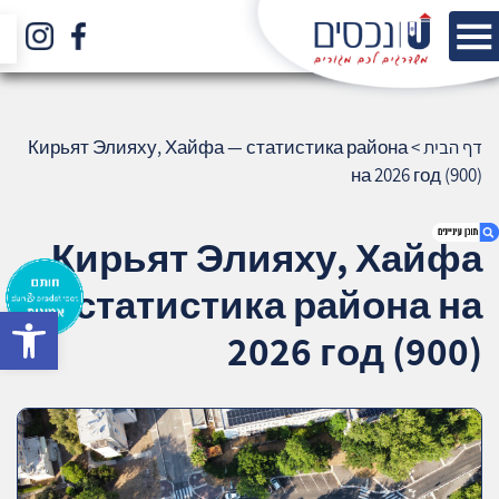
דף הבית
>
Кирьят Элияху, Хайфа — статистика района
на 2026 год (900)
Кирьят Элияху, Хайфа
— статистика района на
bar
1. Кирьят Элияху, Хайфа — статистика
2026 год (900)
района на 2026 год (900)
2. אודות U נכסים
3. שאלתם ? ענינו !