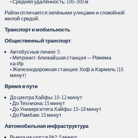
• Средняя удалённость: 100–300 м
Район отличается зелёными улицами и спокойной
жилой средой.
Транспорт и мобильность
Общественный транспорт
Автобусные линии: 5
• Метронит: ближайшая станция — Ромема
ха‑Ир
• Железнодорожная станция: Хоф а‑Кармель (10
минут)
Время в пути
До центра Хайфы: 10–12 минут
• До Техниона: 15 минут
• До Университета Хайфы: 15–18 минут
• До Рамбам: 15 минут
Автомобильная инфраструктура
Выезд на шоссе №2: 5 минут