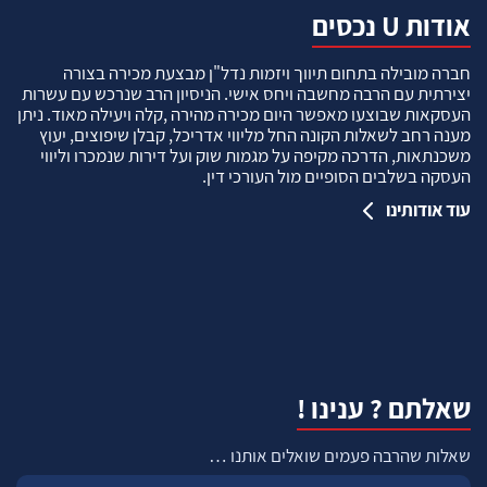
אודות U נכסים
חברה מובילה בתחום תיווך ויזמות נדל"ן מבצעת מכירה בצורה
יצירתית עם הרבה מחשבה ויחס אישי. הניסיון הרב שנרכש עם עשרות
העסקאות שבוצעו מאפשר היום מכירה מהירה ,קלה ויעילה מאוד. ניתן
מענה רחב לשאלות הקונה החל מליווי אדריכל, קבלן שיפוצים, יעוץ
משכנתאות, הדרכה מקיפה על מגמות שוק ועל דירות שנמכרו וליווי
העסקה בשלבים הסופיים מול העורכי דין.
עוד אודותינו
שאלתם ? ענינו !
שאלות שהרבה פעמים שואלים אותנו …