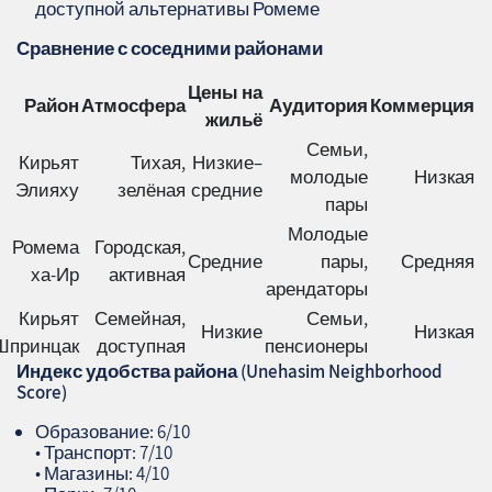
доступной альтернативы Ромеме
Сравнение с соседними районами
Цены на
Район
Атмосфера
Аудитория
Коммерция
жильё
Семьи,
Кирьят
Тихая,
Низкие–
молодые
Низкая
Элияху
зелёная
средние
пары
Молодые
Ромема
Городская,
Средние
пары,
Средняя
ха‑Ир
активная
арендаторы
Кирьят
Семейная,
Семьи,
Низкие
Низкая
Шпринцак
доступная
пенсионеры
Индекс удобства района (Unehasim Neighborhood
Score)
Образование: 6/10
• Транспорт: 7/10
• Магазины: 4/10