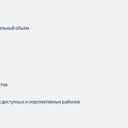
бильный объём.
ктов
х доступных и перспективных районов