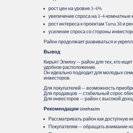
рост цен на уровне 3–6%
увеличение спроса на 3–4‑комнатные
рост интереса к проектам Tama 38 и р
усиление спроса со стороны инвестор
Район продолжает развиваться и укрепля
Вывод
Кирьят Элияху — район для тех, кто ище
удобное расположение.
Он идеально подходит для молодых семе
инвесторов.
Для покупателей — возможность приобре
Для продавцов — стабильный спрос обе
Для инвесторов — район с высокой дохо
Рекомендации Unehasim
Рассматривать район как доступную и
Покупателям — обращать внимание на