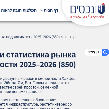
דף הבית
המלצות חובה לראות !
דף הבית
>
нка недвижимости 2025–2026 (850)
и статистика рынка
сти 2025–2026 (850)
1. Кирьят Элияху: подробный обзор и
статистика рынка недвижимости 2025–
 и доступный район в южной части Хайфы.
2026 (850)
, Эйн ха‑Ям, Бат‑Галим и недалеко от
звестен своей простой, семейной
2. אודות U נכסים
пными ценами на жильё.
3. שאלתם ? ענינו !
ивает постепенное обновление:
тся инфраструктура, растёт интерес со
весторов, ориентированных на аренду.