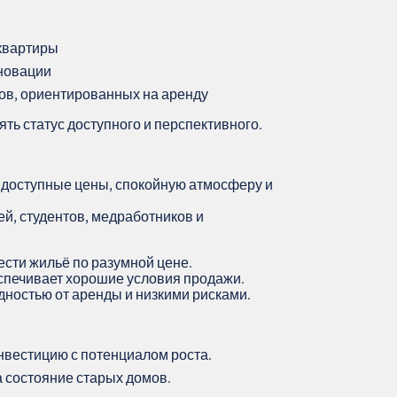
 квартиры
еновации
ов, ориентированных на аренду
ть статус доступного и перспективного.
т доступные цены, спокойную атмосферу и
й, студентов, медработников и
сти жильё по разумной цене.
спечивает хорошие условия продажи.
дностью от аренды и низкими рисками.
нвестицию с потенциалом роста.
 состояние старых домов.