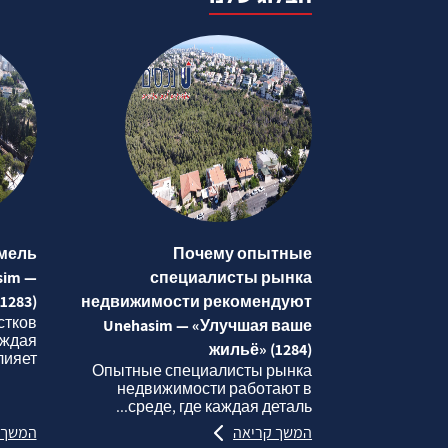
мель
Почему опытные
sim —
специалисты рынка
1283)
недвижимости рекомендуют
стков
Unehasim — «Улучшая ваше
аждая
жильё» (1284)
яет...
Опытные специалисты рынка
недвижимости работают в
среде, где каждая деталь...
המשך קריאה
המשך 