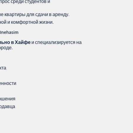
рос среди студентов и
 квартиры для сдачи в аренду.
ной и комфортной жизни.
Unehasim
льно в Хайфе
и специализируется на
ороде.
кта
енности
ершения
родавца