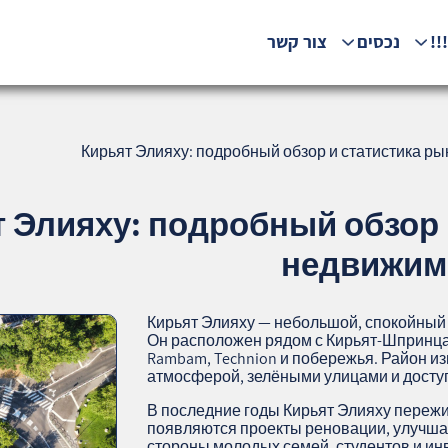
!!
נכסים
צור קשר
Кирьят Элияху: подробный обзор и статистика ры
 Элияху: подробный обзор 
недвижимо
Кирьят Элияху — небольшой, спокойный
Он расположен рядом с Кирьят‑Шпринцак
Rambam, Technion и побережья. Район и
атмосферой, зелёными улицами и досту
В последние годы Кирьят Элияху переж
появляются проекты реновации, улучшае
стороны молодых семей, студентов и ин