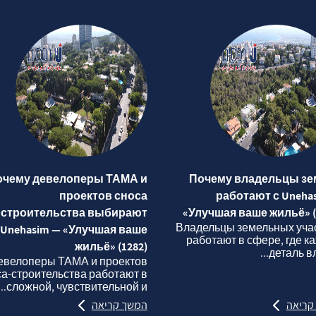
очему девелоперы ТАМА и
Почему владельцы зе
проектов сноса
работают с Uneha
строительства выбирают
«Улучшая ваше жильё» (
Владельцы земельных уча
Unehasim — «Улучшая ваше
работают в сфере, где к
жильё» (1282)
деталь вли
евелоперы ТАМА и проектов
са‑строительства работают в
сложной, чувствительной и...
קריאה
המשך קריאה