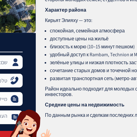
Характер района
Кирьят Элияху — это:
спокойная, семейная атмосфера
доступные цены на жильё
близость к морю (10–15 минут пешком)
удобный доступ к Rambam, Technion и 
зелёные улицы и низкая плотность за
сочетание старых домов и точечной н
развитая транспортная сеть (метро‑авт
Район идеально подходит для молодых с
инвесторов.
Средние цены на недвижимость
По данным рынка и сделкам последних л