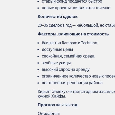
старый фонд продаётся быстро
новые проекты появляются точечно
Количество сделок:
20–35 сделок в год — небольшой, но ста
Факторы, влияющие на стоимость
близость к Rambam и Technion
доступные цены
спокойная, семейная среда
зелёные улицы
высокий спрос на аренду
ограниченное количество новых прое
постепенная реновация района
Кирьят Элияху считается одним из самы
южной Хайфы.
Прогноз на 2026 год
Ожидается: