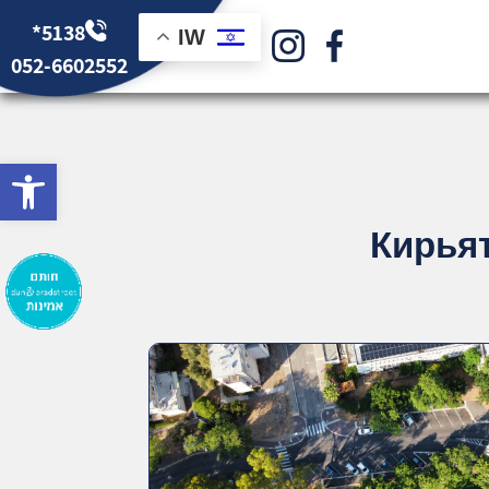
*5138
IW
052-6602552
bar
Кирьят