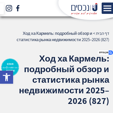
דף הבית
>
Ход ха Кармель: подробный обзор и
статистика рынка недвижимости 2025–2026 (827)
Ход ха Кармель:
подробный обзор и
bar
1. Ход ха Кармель: подробный обзор и
статистика рынка
статистика рынка недвижимости 2025–
2026 (827)
недвижимости 2025–
2. אודות U נכסים
2026 (827)
3. שאלתם ? ענינו !