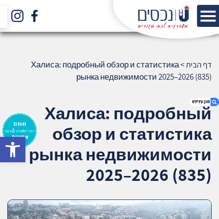
דף הבית
>
Халиса: подробный обзор и статистика
рынка недвижимости 2025–2026 (835)
Халиса: подробный
обзор и статистика
bar
1. Халиса: подробный обзор и статистика
рынка недвижимости
рынка недвижимости 2025–2026 (835)
2. אודות U נכסים
2025–2026 (835)
3. שאלתם ? ענינו !