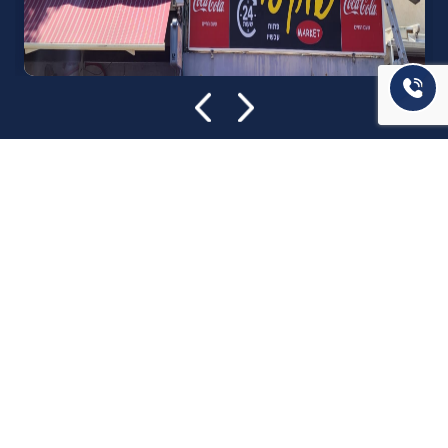
אודות U נכסים
חברה מובילה בתחום תיווך ויזמות נדל"ן מבצעת מכירה בצורה
יצירתית עם הרבה מחשבה ויחס אישי. הניסיון הרב שנרכש עם עשרות
העסקאות שבוצעו מאפשר היום מכירה מהירה ,קלה ויעילה מאוד. ניתן
מענה רחב לשאלות הקונה החל מליווי אדריכל, קבלן שיפוצים, יעוץ
משכנתאות, הדרכה מקיפה על מגמות שוק ועל דירות שנמכרו וליווי
העסקה בשלבים הסופיים מול העורכי דין.
עוד אודותינו