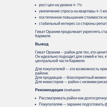
рост цен на уровне 4–7%
увеличение спроса на квартиры 4–5 к
постепенное повышение стоимости н
стабильный интерес со стороны репа
Гиват Ораним продолжает укреплять ст
Кармеля.
Вывод
Гиват Ораним — район для тех, кто ценит
Он идеально подходит для семей и тех, 
центральной части Кармеля.
Для покупателей — это возможность при
районе.
Для продавцов — благоприятный момент
Для инвесторов — район с низкими риск
Рекомендации Unehasim
Рассматривать район как долгосрочну
Покупателям — заранее подготовить 