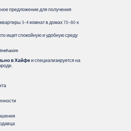
нное предложение для получения
вартиры 3–4 комнат в домах 70–80-х
кто ищет спокойную и удобную среду
Unehasim
льно в Хайфе
и специализируется на
ороде.
кта
енности
ершения
родавца