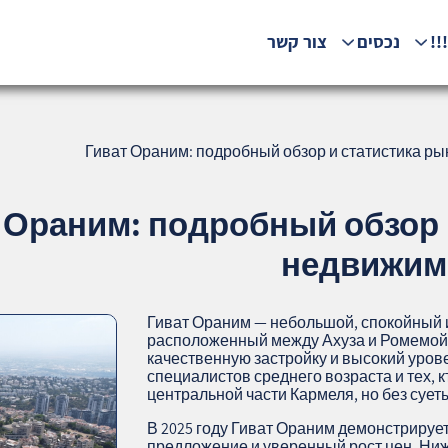
!!
נכסים
צור קשר
Гиват Ораним: подробный обзор и статистика ры
 Ораним: подробный обзор 
недвижимо
Гиват Ораним — небольшой, спокойный и
расположенный между Ахуза и Ромемой.
качественную застройку и высокий уров
специалистов среднего возраста и тех,
центральной части Кармеля, но без сует
В 2025 году Гиват Ораним демонстрируе
предложение и уверенный рост цен. Ниж