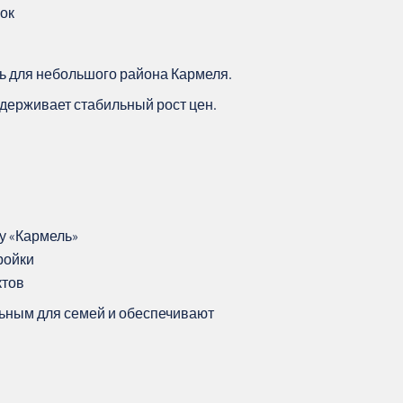
ок
ль для небольшого района Кармеля.
держивает стабильный рост цен.
у «Кармель»
ройки
ктов
ьным для семей и обеспечивают