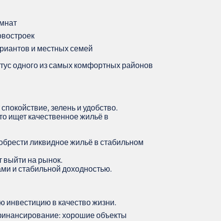
омнат
овостроек
триантов и местных семей
атус одного из самых комфортных районов
 спокойствие, зелень и удобство.
кто ищет качественное жильё в
обрести ликвидное жильё в стабильном
 выйти на рынок.
ами и стабильной доходностью.
ю инвестицию в качество жизни.
финансирование: хорошие объекты