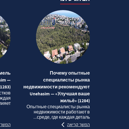
мель
Почему опытные
sim —
специалисты рынка
1283)
недвижимости рекомендуют
стков
Unehasim — «Улучшая ваше
аждая
жильё» (1284)
яет...
Опытные специалисты рынка
недвижимости работают в
среде, где каждая деталь...
המשך קריאה
המשך 