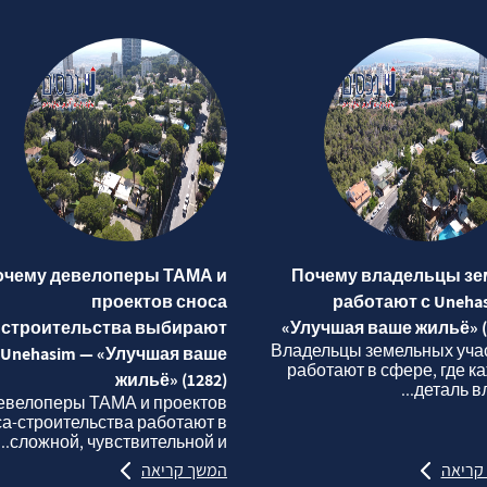
очему девелоперы ТАМА и
Почему владельцы зе
проектов сноса
работают с Uneha
строительства выбирают
«Улучшая ваше жильё» (
Владельцы земельных уча
Unehasim — «Улучшая ваше
работают в сфере, где к
жильё» (1282)
деталь вли
евелоперы ТАМА и проектов
са‑строительства работают в
сложной, чувствительной и...
קריאה
המשך קריאה