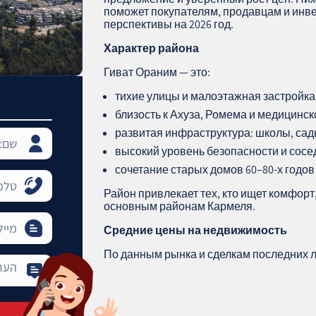
поможет покупателям, продавцам и инв
перспективы на 2026 год.
Характер района
Гиват Ораним — это:
тихие улицы и малоэтажная застройка
близость к Ахуза, Ромема и медицинс
развитая инфраструктура: школы, сад
высокий уровень безопасности и сосе
сочетание старых домов 60–80-х годов
Район привлекает тех, кто ищет комфорт
основным районам Кармеля.
Средние цены на недвижимость
По данным рынка и сделкам последних ле