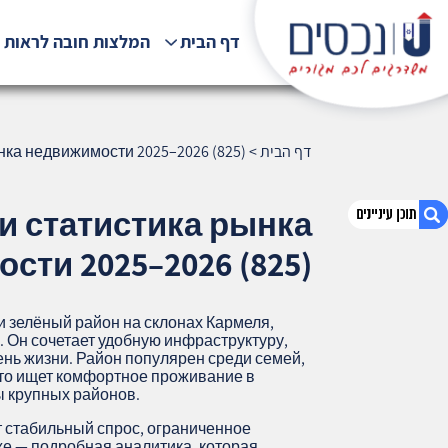
דף הבית
המלצות חובה לראות !
דף הבית
>
нка недвижимости 2025–2026 (825)
и статистика рынка
сти 2025–2026 (825)
1. Гиват Ораним: подробный обзор и
статистика рынка недвижимости 2025–
 зелёный район на склонах Кармеля,
2026 (825)
 Он сочетает удобную инфраструктуру,
ень жизни. Район популярен среди семей,
2. אודות U נכסים
 кто ищет комфортное проживание в
3. שאלתם ? ענינו !
ы крупных районов.
т стабильный спрос, ограниченное
е — подробная аналитика, которая