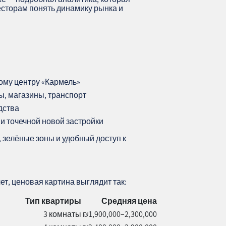
есторам понять динамику рынка и
кому центру «Кармель»
ы, магазины, транспорт
дства
 и точечной новой застройки
, зелёные зоны и удобный доступ к
т, ценовая картина выглядит так:
Тип квартиры
Средняя цена
3 комнаты
₪1,900,000–2,300,000