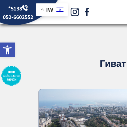
*5138
IW
052-6602552
bar
Гиват