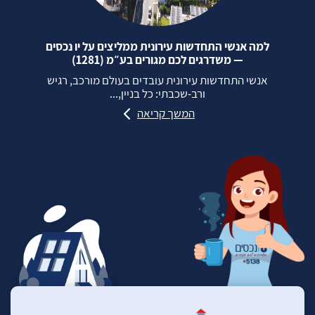
למה אנשי התחדשות עירונית ממליצים על יו נכסים
— משדרגים לכם מגורים בע״מ (1281)
אנשי התחדשות עירונית עובדים בעולם מורכב, רגיש
ורב‑שכבתי: כל בניין,...
המשך קריאה