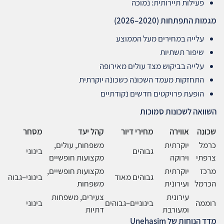
פעילות תיירותית: נמוכה
מגמות התפתחות
(2020–2026)
עלייה במחירים מעל הממוצע
שיפור תשתיות
עלייה בביקוש מצד עולים מאירופה
התחזקות מעמד השכונה כשכונה יוקרתית
הופעת פרויקטים חדשים נקודתיים
השוואה לשכונות סמוכות
שכונה
אווירה
מחירי דיור
קהל יעד
מסחר
כרמל
יוקרתית
משפחות, עולים,
גבוהים
בינוני
צרפתי
וירוקה
מקצועות חופשיים
מרכז
יוקרתית
מקצועות חופשיים,
גבוהים מאוד
בינוני–גבוה
הכרמל
ועירונית
משפחות
עירונית
צעירים, משפחות
רוממה
בינוניים–גבוהים
בינוני
ומעורבת
דתיות
מדד הנוחות של
Unehasim