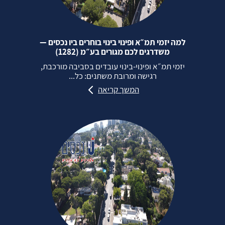
למה יזמי תמ״א ופינוי בינוי בוחרים ביו נכסים —
משדרגים לכם מגורים בע״מ (1282)
יזמי תמ״א ופינוי‑בינוי עובדים בסביבה מורכבת,
רגישה ומרובת משתנים: כל...
המשך קריאה