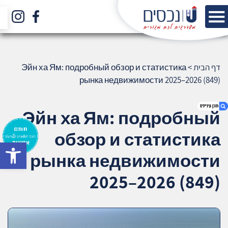
דף הבית
>
Эйн ха Ям: подробный обзор и статистика
рынка недвижимости 2025–2026 (849)
Эйн ха Ям: подробный
обзор и статистика
bar
1. Эйн ха Ям: подробный обзор и
рынка недвижимости
статистика рынка недвижимости 2025–
2026 (849)
2025–2026 (849)
2. אודות U נכסים
3. שאלתם ? ענינו !