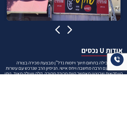
אודות U נכסים
חברה מובילה בתחום תיווך ויזמות נדל"ן מבצעת מכירה בצורה
יצירתית עם הרבה מחשבה ויחס אישי. הניסיון הרב שנרכש עם עשרות
העסקאות שבוצעו מאפשר היום מכירה מהירה ,קלה ויעילה מאוד. ניתן
מענה רחב לשאלות הקונה החל מליווי אדריכל, קבלן שיפוצים, יעוץ
משכנתאות, הדרכה מקיפה על מגמות שוק ועל דירות שנמכרו וליווי
העסקה בשלבים הסופיים מול העורכי דין.
עוד אודותינו