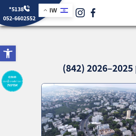
*5138
IW
052-6602552
bar