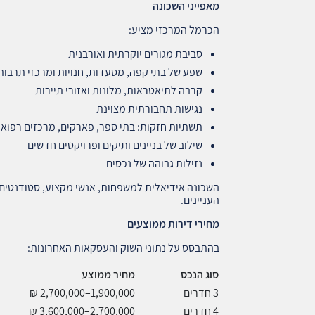
מאפייני השכונה
הכרמל המרכזי מציע:
סביבת מגורים יוקרתית ואורבנית
שפע של בתי קפה, מסעדות, חנויות ומרכזי תרבות
קרבה לתיאטראות, מלונות ואזורי תיירות
נגישות תחבורתית מצוינת
תשתיות חזקות: בתי ספר, פארקים, מרכזים רפואי
שילוב של בניינים ותיקים ופרויקטים חדשים
נזילות גבוהה של נכסים
השכונה אידיאלית למשפחות, אנשי מקצוע, סטודנטים,
העניינים.
מחירי דירות ממוצעים
בהתבסס על נתוני השוק והעסקאות האחרונות:
סוג הנכס
מחיר ממוצע
3 חדרים
1,900,000–2,700,000 ₪
4 חדרים
2,700,000–3,600,000 ₪