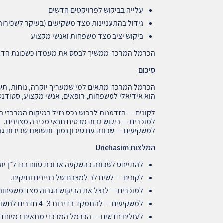
עלייה בביקוש לפרויקטים חדשים
גידול בהתעניינות מצד משקיעים (בעיקר לשכירות
ביקוש יציב מצד משפחות ואנשי מקצוע
הכרמל המרכזי ממשיך לבסס את מעמדו כשכונת הדגל
סיכום
הכרמל המרכזי מתאים למי שמעריך יוקרה, נוחות, תשתי
הוא אידיאלי למשפחות, רופאים, אנשי מקצוע, סטודנט
לקונים — הזדמנות לרכוש נכס נזיל במיקום המרכזי בי
למוכרים — ביקוש גבוה מבטיח תנאי מכירה מצוינים.
למשקיעים — שכונה עם סיכון נמוך ותשואת שכירות גב
המלצות
Unehasim
להתייחס לשכונה כהשקעה ארוכת טווח בנדל״ן יוק
לקונים — לשים לב למצבם של בניינים ותיקים.
למוכרים — לנצל את הביקוש הגבוה מצד משפחות 
למשקיעים — להתמקד בדירות 3–4 חדרים לתשואה מקסימלית.
לעולים חדשים — הכרמל המרכזי מתאים במיוחד 