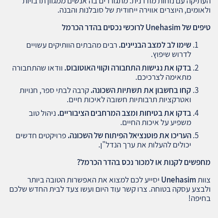
העתיקה עם נוחות מודרנית. מתגוררים בה אנשים ממגוון תרבויות
ולאומים, היוצרים אווירה ייחודית של סובלנות והבנה.
טיפים של
Unehasim
לרוכשי נכסים בהדר הכרמל
שימו לב למצב הבניינים
.
רבים מהבתים הוותיקים עשויים
לדרוש שיפוץ.
בדקו את נגישות התחבורה וקווי האוטובוס
.
וודאו שהתחבורה
מתאימה לצרכיכם.
קחו בחשבון את תשתיות השכונה
.
קרבה לבתי ספר, חנויות
ואטרקציות תרבותיות חשובה לאיכות חיים.
בדקו את בטיחות ומצב המרחבים הציבוריים
.
ניהול טוב
משפיע על איכות החיים.
העריכו את פוטנציאל הפיתוח של השכונה
.
פרויקטים חדשים
יכולים להעלות את ערך הנדל"ן.
מחפשים לקנות או למכור נכס בהדר הכרמל
?
צוות
Unehasim
יסייע לכם למצוא את האפשרות הטובה ביותר
ולבצע עסקה בטוחה. צרו קשר עוד היום ועשו צעד לבית החדש שלכם
בחיפה!