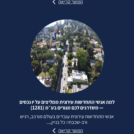
המשך קריאה
למה אנשי התחדשות עירונית ממליצים על יו נכסים
— משדרגים לכם מגורים בע״מ (1281)
אנשי התחדשות עירונית עובדים בעולם מורכב, רגיש
ורב‑שכבתי: כל בניין,...
המשך קריאה