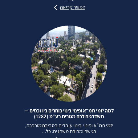
המשך קריאה
למה יזמי תמ״א ופינוי בינוי בוחרים ביו נכסים —
משדרגים לכם מגורים בע״מ (1282)
יזמי תמ״א ופינוי‑בינוי עובדים בסביבה מורכבת,
רגישה ומרובת משתנים: כל...