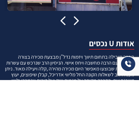
אודות U נכסים
חברה מובילה בתחום תיווך ויזמות נדל"ן מבצעת מכירה בצורה
יצירתית עם הרבה מחשבה ויחס אישי. הניסיון הרב שנרכש עם עשרות
העסקאות שבוצעו מאפשר היום מכירה מהירה ,קלה ויעילה מאוד. ניתן
מענה רחב לשאלות הקונה החל מליווי אדריכל, קבלן שיפוצים, יעוץ
משכנתאות, הדרכה מקיפה על מגמות שוק ועל דירות שנמכרו וליווי
העסקה בשלבים הסופיים מול העורכי דין.
עוד אודותינו