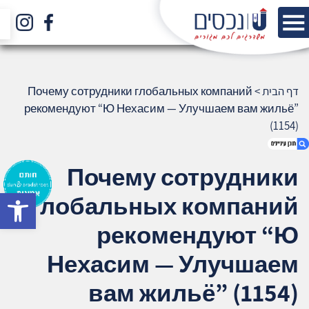
דף הבית
>
Почему сотрудники глобальных компаний
рекомендуют “Ю Нехасим — Улучшаем вам жильё”
(1154)
Почему сотрудники
bar
глобальных компаний
1. Почему сотрудники глобальных
компаний рекомендуют “Ю Нехасим —
рекомендуют “Ю
Улучшаем вам жильё” (1154)
2. אודות U נכסים
Нехасим — Улучшаем
3. שאלתם ? ענינו !
вам жильё” (1154)