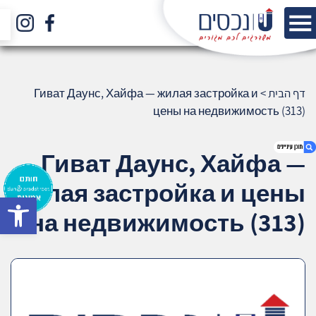
דף הבית
>
Гиват Даунс, Хайфа — жилая застройка и
цены на недвижимость (313)
Гиват Даунс, Хайфа —
жилая застройка и цены
bar
1. Гиват Даунс, Хайфа — жилая застройка
на недвижимость (313)
и цены на недвижимость (313)
2. אודות U נכסים
3. שאלתם ? ענינו !