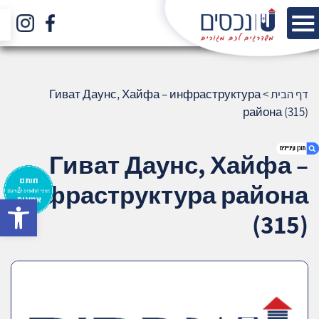
דף הבית
>
Гиват Даунс, Хайфа – инфраструктура
района (315)
Гиват Даунс, Хайфа –
инфраструктура района
bar
1. Гиват Даунс, Хайфа – инфраструктура
(315)
района (315)
2. אודות U נכסים
3. שאלתם ? ענינו !