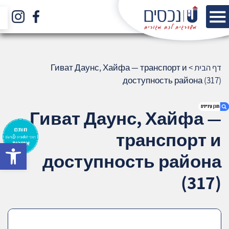
דף הבית
>
Гиват Даунс, Хайфа — транспорт и
доступность района (317)
Гиват Даунс, Хайфа —
транспорт и
bar
1. Гиват Даунс, Хайфа — транспорт и
доступность района
доступность района (317)
2. אודות U נכסים
(317)
3. שאלתם ? ענינו !