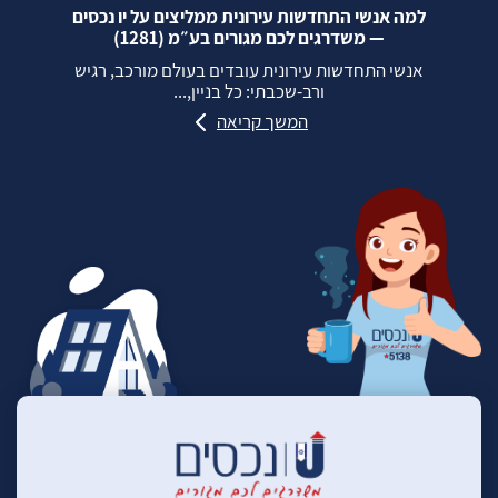
למה אנשי התחדשות עירונית ממליצים על יו נכסים
— משדרגים לכם מגורים בע״מ (1281)
אנשי התחדשות עירונית עובדים בעולם מורכב, רגיש
ורב‑שכבתי: כל בניין,...
המשך קריאה