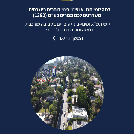
למה יזמי תמ״א ופינוי בינוי בוחרים ביו נכסים —
משדרגים לכם מגורים בע״מ (1282)
יזמי תמ״א ופינוי‑בינוי עובדים בסביבה מורכבת,
רגישה ומרובת משתנים: כל...
המשך קריאה