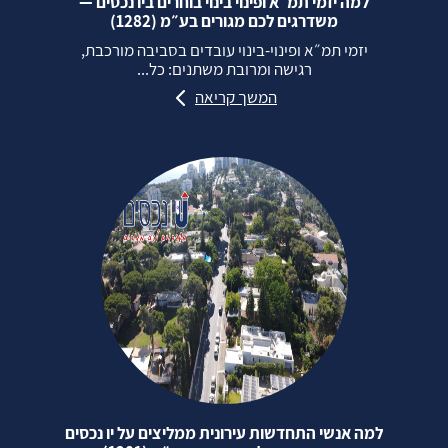
למה יזמי תמ״א ופינוי בינוי בוחרים ביו נכסים —
משדרגים לכם מגורים בע״מ (1282)
יזמי תמ״א ופינוי‑בינוי עובדים בסביבה מורכבת,
רגישה ומרובת משתנים: כל...
המשך קריאה
למה אנשי התחדשות עירונית ממליצים על יו נכסים