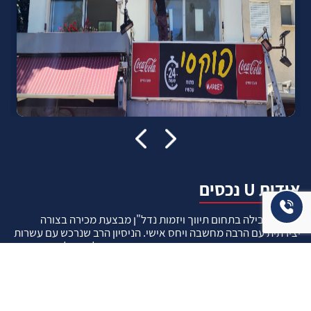
אודות U נכסים
חברה מובילה בתחום תיווך ויזמות נדל"ן מבצעת מכירה בצורה
יצירתית עם הרבה מחשבה ויחס אישי. הניסיון הרב שנרכש עם עשרות
העסקאות שבוצעו מאפשר היום מכירה מהירה ,קלה ויעילה מאוד. ניתן
מענה רחב לשאלות הקונה החל מליווי אדריכל, קבלן שיפוצים, יעוץ
משכנתאות, הדרכה מקיפה על מגמות שוק ועל דירות שנמכרו וליווי
העסקה בשלבים הסופיים מול העורכי דין.
עוד אודותינו