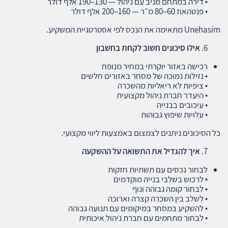
• דירה במתחם מניב עם ניהול — 130–190 אלף דולר
• פנטהאוז 60–80 מ״ר — 160–200 אלף דולר
Unehasim מתאימה את הנכס לפי אסטרטגיית המשקיע.
אילו סיכונים חשוב לקחת בחשבון
רכישה באזור יוקרתי במחיר מנופח
• נזילות נמוכה של מסחר באזורים חלשים
• ציפיות לא ריאליות מהשכרה
• היעדר חברת ניהול מקצועית
• עיכובים בבנייה
• עלויות שיפוץ גבוהות
כל הסיכונים ניתנים לצמצום באמצעות ליווי מקצועי.
איך להגדיל את התשואה על ההשקעה
לבחור נכסים עם תשתיות חזקות
• לרכוש בשלבי בנייה מוקדמים
• לבחור קומה גבוהה ונוף
• לשלב בין השכרה קצרה וארוכה
• להשקיע במסחר במיקומים עם תנועה גבוהה
• לבחור מתחמים עם חברת ניהול איכותית