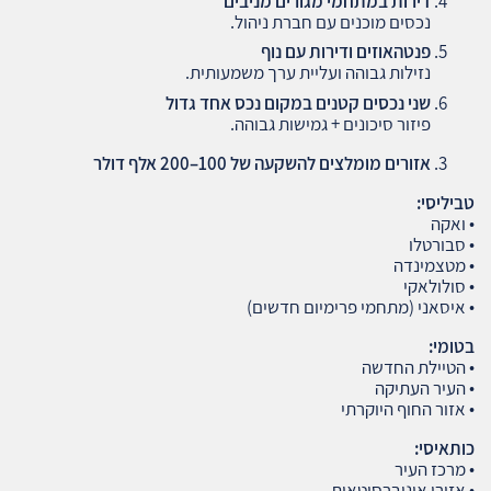
דירות במתחמי מגורים מניבים
נכסים מוכנים עם חברת ניהול.
פנטהאוזים ודירות עם נוף
נזילות גבוהה ועליית ערך משמעותית.
שני נכסים קטנים במקום נכס אחד גדול
פיזור סיכונים + גמישות גבוהה.
אזורים מומלצים להשקעה של 100–200 אלף דולר
טביליסי
:
• ואקה
• סבורטלו
• מטצמינדה
• סולולאקי
• איסאני (מתחמי פרימיום חדשים)
בטומי
:
• הטיילת החדשה
• העיר העתיקה
• אזור החוף היוקרתי
כותאיסי
:
• מרכז העיר
• אזורי אוניברסיטאות