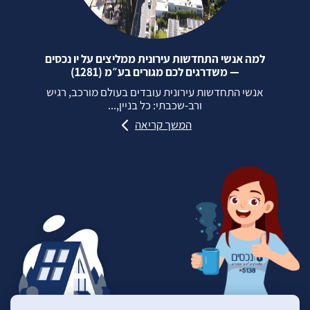
למה אנשי התחדשות עירונית ממליצים על יו נכסים
— משדרגים לכם מגורים בע״מ (1281)
אנשי התחדשות עירונית עובדים בעולם מורכב, רגיש
ורב‑שכבתי: כל בניין,...
המשך קריאה