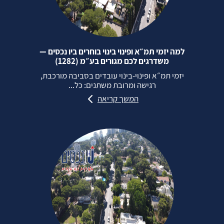
למה יזמי תמ״א ופינוי בינוי בוחרים ביו נכסים —
משדרגים לכם מגורים בע״מ (1282)
יזמי תמ״א ופינוי‑בינוי עובדים בסביבה מורכבת,
רגישה ומרובת משתנים: כל...
המשך קריאה