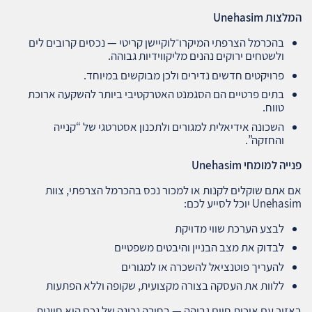
המלצות
Unehasim
בהכרמל הצרפתי המיקרו־לוקיישן קריטי — נכסים קרובים לים
ולשטחים ירוקים נהנים מליקווידיות גבוהה.
פרויקטים חדשים נדירים ולכן מבוקשים במיוחד.
בתים פרטיים הם הסגמנט האטרקטיבי ביותר להשקעה ארוכת
טווח.
השכונה אידיאלית למגורים ולתכנון אסטרטגי של “קנייה
והחזקה”.
פנייה למומחי
Unehasim
אם אתם שוקלים לקנות או למכור נכס בהכרמל הצרפתי, צוות
Unehasim יוכל לסייע לכם:
לבצע הערכת שווי מדויקת
לבדוק את מצב הבניין והיבטים משפטיים
להעריך פוטנציאל להשכרה או למגורים
ללוות את העסקה בצורה מקצועית, שקופה וללא הפתעות
באזור עם איכות חיים גבוהה — בחירה נכונה של נכס היא חיונית.