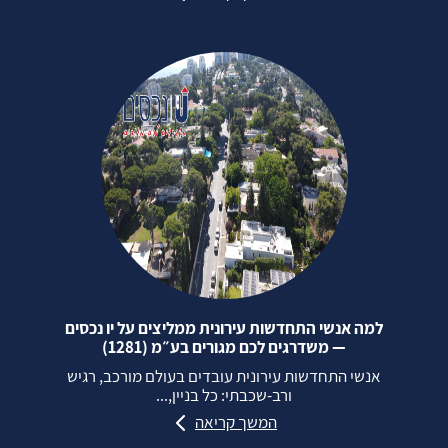
למה אנשי התחדשות עירונית ממליצים על יו נכסים
— משדרגים לכם מגורים בע״מ (1281)
אנשי התחדשות עירונית עובדים בעולם מורכב, רגיש
ורב‑שכבתי: כל בניין,...
המשך קריאה