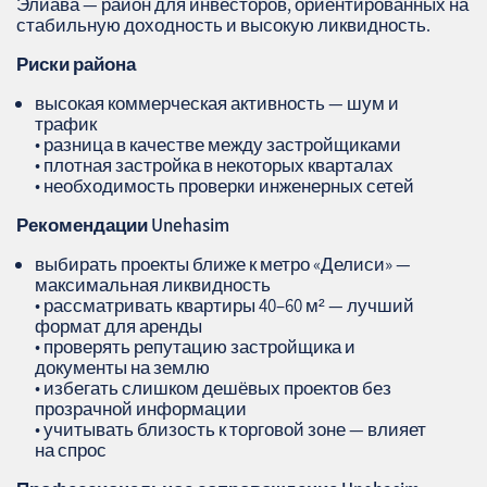
Элиава — район для инвесторов, ориентированных на
стабильную доходность и высокую ликвидность.
Риски района
высокая коммерческая активность — шум и
трафик
• разница в качестве между застройщиками
• плотная застройка в некоторых кварталах
• необходимость проверки инженерных сетей
Рекомендации
Unehasim
выбирать проекты ближе к метро «Делиси» —
максимальная ликвидность
• рассматривать квартиры 40–60 м² — лучший
формат для аренды
• проверять репутацию застройщика и
документы на землю
• избегать слишком дешёвых проектов без
прозрачной информации
• учитывать близость к торговой зоне — влияет
на спрос