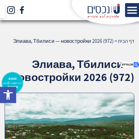
דף הבית
>
Элиава, Тбилиси — новостройки 2026 (972)
Элиава, Тбилиси —
новостройки 2026 (972)
bar
1. Элиава, Тбилиси — новостройки 2026
(972)
2. אודות U נכסים
3. שאלתם ? ענינו !