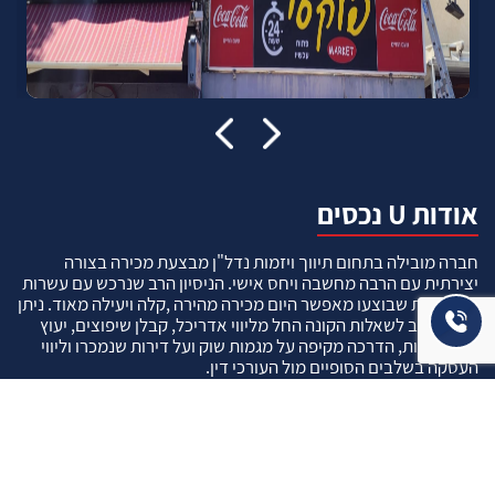
אודות U נכסים
חברה מובילה בתחום תיווך ויזמות נדל"ן מבצעת מכירה בצורה
יצירתית עם הרבה מחשבה ויחס אישי. הניסיון הרב שנרכש עם עשרות
העסקאות שבוצעו מאפשר היום מכירה מהירה ,קלה ויעילה מאוד. ניתן
מענה רחב לשאלות הקונה החל מליווי אדריכל, קבלן שיפוצים, יעוץ
משכנתאות, הדרכה מקיפה על מגמות שוק ועל דירות שנמכרו וליווי
העסקה בשלבים הסופיים מול העורכי דין.
עוד אודותינו