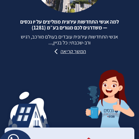
למה אנשי התחדשות עירונית ממליצים על יו נכסים
— משדרגים לכם מגורים בע״מ (1281)
אנשי התחדשות עירונית עובדים בעולם מורכב, רגיש
ורב‑שכבתי: כל בניין,...
המשך קריאה