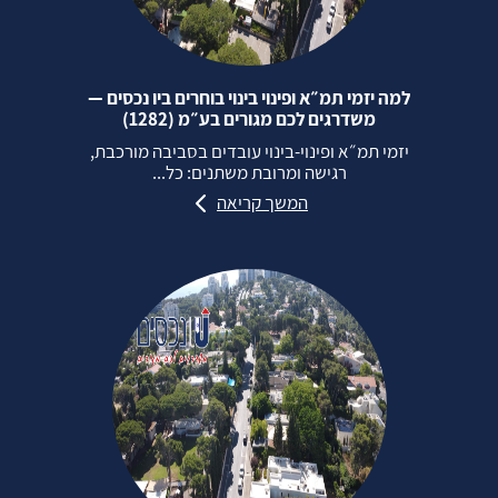
למה יזמי תמ״א ופינוי בינוי בוחרים ביו נכסים —
משדרגים לכם מגורים בע״מ (1282)
יזמי תמ״א ופינוי‑בינוי עובדים בסביבה מורכבת,
רגישה ומרובת משתנים: כל...
המשך קריאה