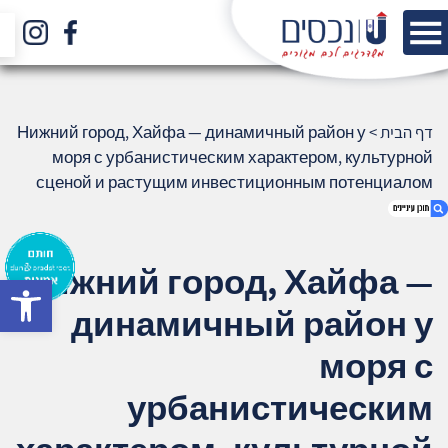
דף הבית
>
Нижний город, Хайфа — динамичный район у
моря с урбанистическим характером, культурной
сценой и растущим инвестиционным потенциалом
(770)
Нижний город, Хайфа —
bar
1. Нижний город, Хайфа — динамичный
динамичный район у
район у моря с урбанистическим
характером, культурной сценой и
моря с
растущим инвестиционным потенциалом
(770)
урбанистическим
2. אודות U נכסים
3. שאלתם ? ענינו !