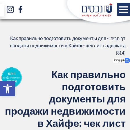
דף הבית
>
Как правильно подготовить документы для
продажи недвижимости в Хайфе: чек лист адвоката
(814)
Как правильно
bar
подготовить
1. Как правильно подготовить документы
для продажи недвижимости в Хайфе: чек
документы для
лист адвоката (814)
2. אודות U נכסים
продажи недвижимости
3. שאלתם ? ענינו !
в Хайфе: чек лист