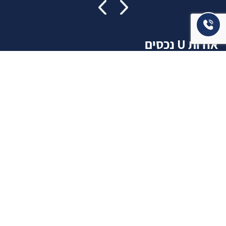
אודות U נכסים
חברה מובילה בתחום תיווך ויזמות נדל"ן מבצעת מכירה בצורה
יצירתית עם הרבה מחשבה ויחס אישי. הניסיון הרב שנרכש עם עשרות
העסקאות שבוצעו מאפשר היום מכירה מהירה ,קלה ויעילה מאוד. ניתן
מענה רחב לשאלות הקונה החל מליווי אדריכל, קבלן שיפוצים, יעוץ
משכנתאות, הדרכה מקיפה על מגמות שוק ועל דירות שנמכרו וליווי
העסקה בשלבים הסופיים מול העורכי דין.
עוד אודותינו
שאלתם ? ענינו !