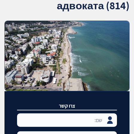
адвоката (814)
צרו קשר