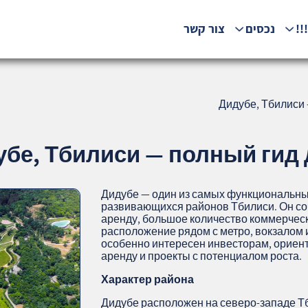
!!
נכסים
צור קשר
Дидубе, Тбилиси 
бе, Тбилиси — полный гид д
Дидубе — один из самых функциональны
развивающихся районов Тбилиси. Он соч
аренду, большое количество коммерческ
расположение рядом с метро, вокзалом
особенно интересен инвесторам, ориен
аренду и проекты с потенциалом роста.
Характер района
Дидубе расположен на северо‑западе Тб