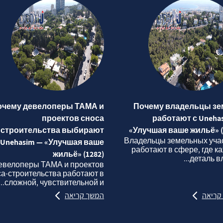
очему девелоперы ТАМА и
Почему владельцы зе
проектов сноса
работают с Uneha
строительства выбирают
«Улучшая ваше жильё» (
Владельцы земельных уча
Unehasim — «Улучшая ваше
работают в сфере, где к
жильё» (1282)
деталь вли
евелоперы ТАМА и проектов
са‑строительства работают в
сложной, чувствительной и...
קריאה
המשך קריאה