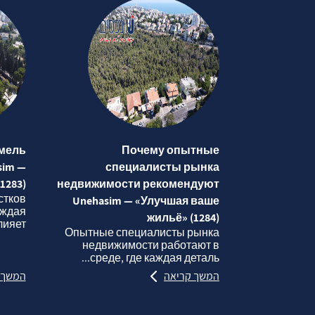
мель
Почему опытные
sim —
специалисты рынка
1283)
недвижимости рекомендуют
стков
Unehasim — «Улучшая ваше
аждая
жильё» (1284)
яет...
Опытные специалисты рынка
недвижимости работают в
среде, где каждая деталь...
המשך קריאה
המשך 