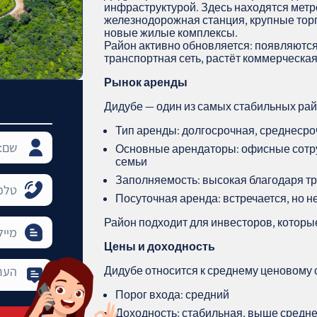
инфраструктурой. Здесь находятся метр
железнодорожная станция, крупные тор
новые жилые комплексы.
Район активно обновляется: появляютс
транспортная сеть, растёт коммерческая
Рынок аренды
Дидубе — один из самых стабильных ра
Тип аренды: долгосрочная, среднеср
Основные арендаторы: офисные сотру
семьи
Заполняемость: высокая благодаря т
Посуточная аренда: встречается, но 
Район подходит для инвесторов, которы
Цены и доходность
Дидубе относится к среднему ценовому с
Порог входа: средний
Доходность: стабильная, выше средне