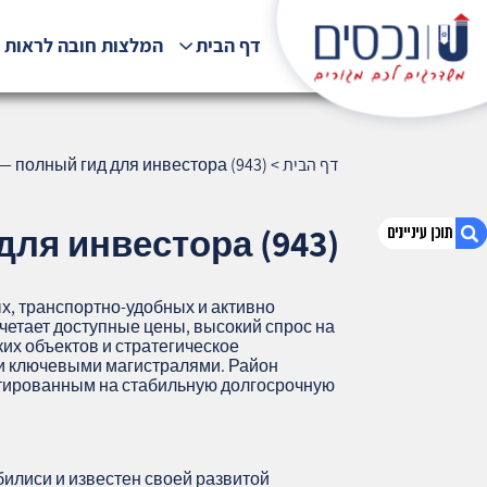
דף הבית
המלצות חובה לראות !
דף הבית
>
— полный гид для инвестора (943)
ля инвестора (943)
х, транспортно‑удобных и активно
1. Дидубе, Тбилиси — полный гид для
етает доступные цены, высокий спрос на
инвестора (943)
их объектов и стратегическое
 и ключевыми магистралями. Район
2. אודות U נכסים
тированным на стабильную долгосрочную
3. שאלתם ? ענינו !
илиси и известен своей развитой