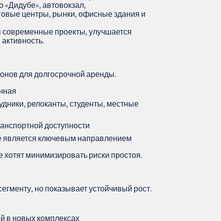
о «Дидубе», автовокзал,
говые центры, рынки, офисные здания и
я современные проекты, улучшается
 активность.
йонов для долгосрочной аренды.
очная
дники, релоканты, студенты, местные
ранспортной доступности
не является ключевым направлением
е хотят минимизировать риски простоя.
егменту, но показывает устойчивый рост.
й в новых комплексах