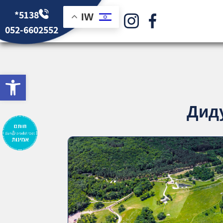
*5138
IW
052-6602552
bar
Диду