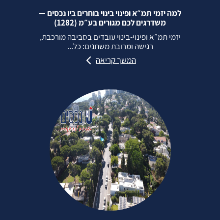
למה יזמי תמ״א ופינוי בינוי בוחרים ביו נכסים —
משדרגים לכם מגורים בע״מ (1282)
יזמי תמ״א ופינוי‑בינוי עובדים בסביבה מורכבת,
רגישה ומרובת משתנים: כל...
המשך קריאה