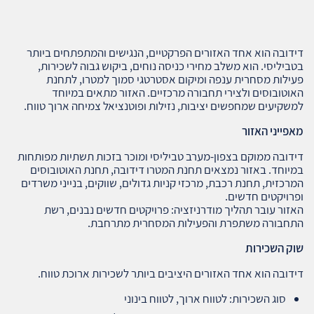
דידובה הוא אחד האזורים הפרקטיים, הנגישים והמתפתחים ביותר
בטביליסי. הוא משלב מחירי כניסה נוחים, ביקוש גבוה לשכירות,
פעילות מסחרית ענפה ומיקום אסטרטגי סמוך למטרו, לתחנת
האוטובוסים ולצירי תחבורה מרכזיים. האזור מתאים במיוחד
למשקיעים שמחפשים יציבות, נזילות ופוטנציאל צמיחה ארוך טווח.
מאפייני האזור
דידובה ממוקם בצפון‑מערב טביליסי ומוכר בזכות תשתיות מפותחות
במיוחד. באזור נמצאים תחנת המטרו דידובה, תחנת האוטובוסים
המרכזית, תחנת רכבת, מרכזי קניות גדולים, שווקים, בנייני משרדים
ופרויקטים חדשים.
האזור עובר תהליך מודרניזציה: פרויקטים חדשים נבנים, רשת
התחבורה משתפרת והפעילות המסחרית מתרחבת.
שוק השכירות
דידובה הוא אחד האזורים היציבים ביותר לשכירות ארוכת טווח.
סוג השכירות: לטווח ארוך, לטווח בינוני