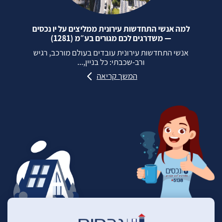
למה אנשי התחדשות עירונית ממליצים על יו נכסים
— משדרגים לכם מגורים בע״מ (1281)
אנשי התחדשות עירונית עובדים בעולם מורכב, רגיש
ורב‑שכבתי: כל בניין,...
המשך קריאה