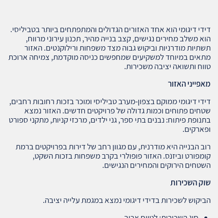
דידי דיגומי הוא אחד האזורים הגדולים והמתפתחים ביותר בטביליסי.
הוא משלב מחירים נגישים, קצב בנייה מהיר, תכנון עירוני מרווח,
תשתיות מודרניות וביקוש גבוה מצד משפחות ורילוקנטים. האזור
מתאים במיוחד למשקיעים שמחפשים כניסה מוקדמת, צמיחה ארוכת
טווח ותשואה יציבה משכירות.
מאפייני האזור
דידי דיגומי ממוקם בצפון‑מערב טביליסי ומוכר בזכות רחובות רחבים,
שטחים פתוחים וכמות גדולה של פרויקטים חדשים. האזור נמצא
בתנופת פיתוח: נבנים בתי ספר, גני ילדים, מרכזי קניות, מתקני ספורט
ופארקים.
רוב הבנייה היא מודרנית, עם מגוון רחב של דירות בפרויקטים ברמת
קומפורט וביזנס. האזור פופולרי בקרב משפחות בזכות השקט,
השטחים הירוקים והמחירים הנגישים.
שוק השכירות
הביקוש לשכירות בדידי דיגומי נמצא במגמת עלייה יציבה.
סוג השכירות: לטווח ארוך