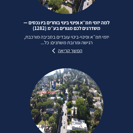
למה יזמי תמ״א ופינוי בינוי בוחרים ביו נכסים —
משדרגים לכם מגורים בע״מ (1282)
יזמי תמ״א ופינוי‑בינוי עובדים בסביבה מורכבת,
רגישה ומרובת משתנים: כל...
המשך קריאה