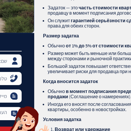
Задаток — это
часть стоимости ква
продавцу в момент подписания догов
Он служит
гарантией серьёзности с
права для обеих сторон.
Размер задатка
Обычно
от 1% до 5% от стоимости к
Размер может быть меньше или больше
между сторонами и рыночной практик
Большой задаток повышает ответствен
увеличивает риски для продавца при 
Когда вносится задаток
Обычно
в момент подписания предв
продажи
(Соглашение о намерениях)
Иногда его вносят после согласовани
квартиры, особенно в новостройках.
Условия задатка
Возврат или удержание