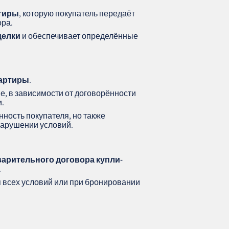
ртиры
, которую покупатель передаёт
ора.
делки
и обеспечивает определённые
вартиры
.
, в зависимости от договорённости
и.
ность покупателя, но также
нарушении условий.
арительного договора купли-
.
я всех условий или при бронировании