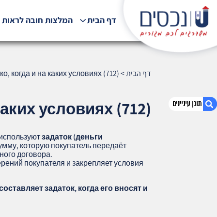
דף הבית
המלצות חובה לראות !
דף הבית
>
ко, когда и на каких условиях (712)
каких условиях (712)
 используют
задаток (деньги
1. Задаток : сколько, когда и на каких
мму, которую покупатель передаёт
условиях (712)
ного договора.
рений покупателя и закрепляет условия
2. אודות U נכסים
3. שאלתם ? ענינו !
оставляет задаток, когда его вносят и