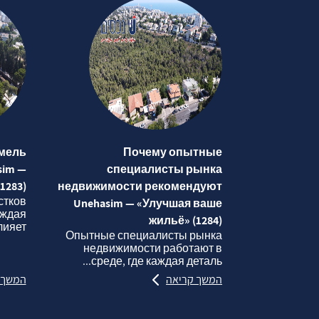
мель
Почему опытные
sim —
специалисты рынка
1283)
недвижимости рекомендуют
стков
Unehasim — «Улучшая ваше
аждая
жильё» (1284)
яет...
Опытные специалисты рынка
недвижимости работают в
среде, где каждая деталь...
המשך קריאה
המשך 