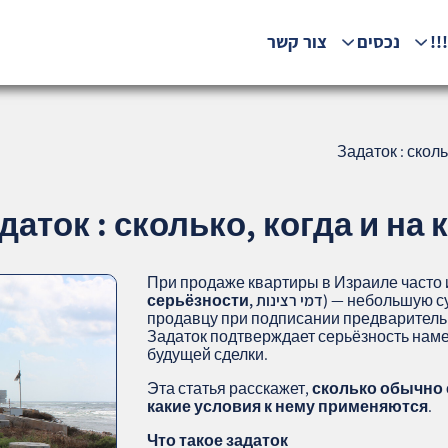
!!
נכסים
צור קשר
Задаток : сколь
даток : сколько, когда и на 
При продаже квартиры в Израиле часто
— небольшую су
серьёзности, דמי רצינות)
продавцу при подписании предваритель
Задаток подтверждает серьёзность наме
будущей сделки.
Эта статья расскажет,
сколько обычно с
какие условия к нему применяются
.
Что такое задаток