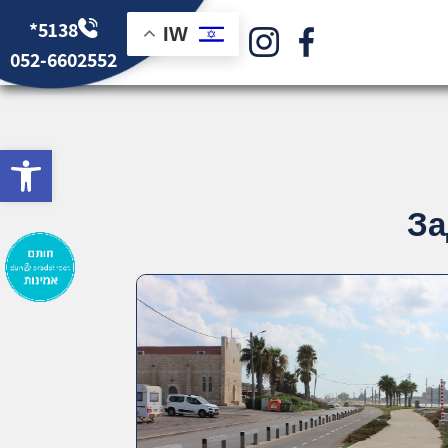
*5138
IW
052-6602552
bar
За