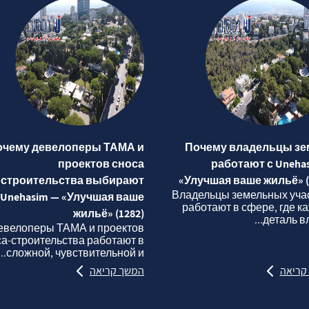
очему девелоперы ТАМА и
Почему владельцы зе
проектов сноса
работают с Uneha
строительства выбирают
«Улучшая ваше жильё» (
Владельцы земельных уча
Unehasim — «Улучшая ваше
работают в сфере, где к
жильё» (1282)
деталь вли
евелоперы ТАМА и проектов
са‑строительства работают в
сложной, чувствительной и...
קריאה
המשך קריאה