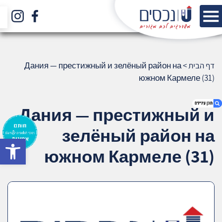
דף הבית
>
Дания — престижный и зелёный район на
южном Кармеле (31)
Дания — престижный и
зелёный район на
bar
1. Дания — престижный и зелёный район
южном Кармеле (31)
на южном Кармеле (31)
2. אודות U נכסים
3. שאלתם ? ענינו !