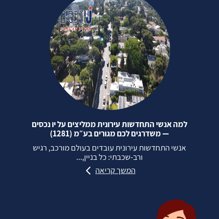
למה אנשי התחדשות עירונית ממליצים על יו נכסים
— משדרגים לכם מגורים בע״מ (1281)
אנשי התחדשות עירונית עובדים בעולם מורכב, רגיש
ורב‑שכבתי: כל בניין,...
המשך קריאה