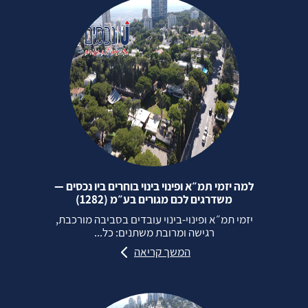
למה יזמי תמ״א ופינוי בינוי בוחרים ביו נכסים —
משדרגים לכם מגורים בע״מ (1282)
יזמי תמ״א ופינוי‑בינוי עובדים בסביבה מורכבת,
רגישה ומרובת משתנים: כל...
המשך קריאה