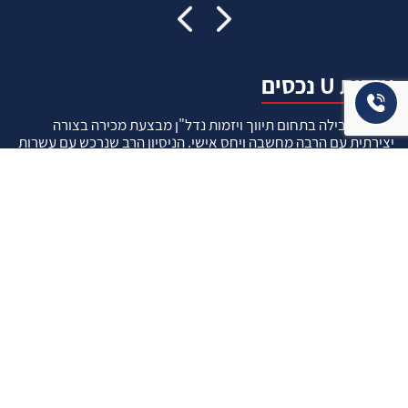
אודות U נכסים
חברה מובילה בתחום תיווך ויזמות נדל"ן מבצעת מכירה בצורה
יצירתית עם הרבה מחשבה ויחס אישי. הניסיון הרב שנרכש עם עשרות
העסקאות שבוצעו מאפשר היום מכירה מהירה ,קלה ויעילה מאוד. ניתן
מענה רחב לשאלות הקונה החל מליווי אדריכל, קבלן שיפוצים, יעוץ
משכנתאות, הדרכה מקיפה על מגמות שוק ועל דירות שנמכרו וליווי
העסקה בשלבים הסופיים מול העורכי דין.
עוד אודותינו
שאלתם ? ענינו !