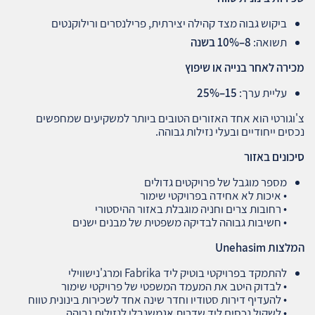
ביקוש גבוה מצד קהילה יצירתית, פרילנסרים ורילוקנטים
תשואה:
8–10%
בשנה
מכירה לאחר בנייה או שיפוץ
עליית ערך:
15–25%
צ'וגורטי הוא אחד האזורים הטובים ביותר למשקיעים שמחפשים
נכסים ייחודיים ובעלי נזילות גבוהה.
סיכונים באזור
מספר מוגבל של פרויקטים גדולים
• איכות לא אחידה בפרויקטי שימור
• רחובות צרים וחניה מוגבלת באזור ההיסטורי
• חשיבות גבוהה לבדיקה משפטית של מבנים ישנים
המלצות
Unehasim
להתמקד בפרויקטי בוטיק ליד Fabrika ומרג'נישווילי
• לבדוק היטב את המעמד המשפטי של פרויקטי שימור
• להעדיף דירות סטודיו וחדר שינה אחד לשכירות בינונית טווח
• לשקול נכסים ליד שדרות אגמשנבלי לנזילות גבוהה