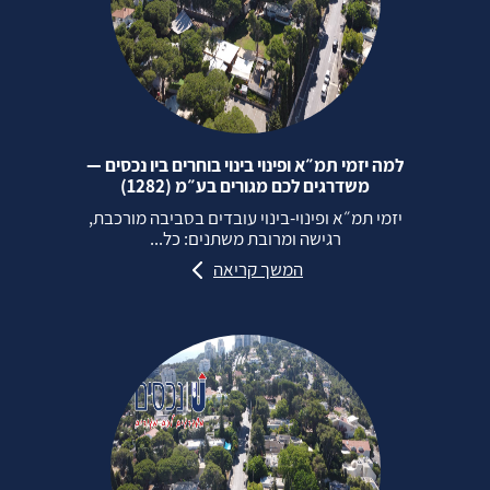
למה יזמי תמ״א ופינוי בינוי בוחרים ביו נכסים —
משדרגים לכם מגורים בע״מ (1282)
יזמי תמ״א ופינוי‑בינוי עובדים בסביבה מורכבת,
רגישה ומרובת משתנים: כל...
המשך קריאה