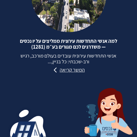
למה אנשי התחדשות עירונית ממליצים על יו נכסים
— משדרגים לכם מגורים בע״מ (1281)
אנשי התחדשות עירונית עובדים בעולם מורכב, רגיש
ורב‑שכבתי: כל בניין,...
המשך קריאה