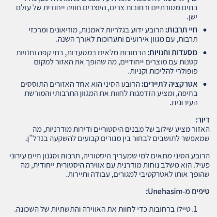
בתים מסורתיים ורחובות צרים, היוצרים חוויה ייחודית של עולם
ישן.
חיי תרבות
:
הרובע ידוע בגלריות לאמנות, מוזיאונים ומרכזי
תרבות, עם מגוון אירועים ותערוכות לאורך השנה.
מסעדות וחנויות
:
הרחובות מלאים במסעדות, בתי קפה וחנויות
קטנות עם מוצרים ייחודיים, מה שהופך את האזור למקום
פופולרי להליכות וקניות.
אטרקציה לתיירים
:
הרובע הסיני הוא אחד האזורים התוססים
בחיפה, ומציע הזדמנות לחוות את המגוון התרבותי והמורשת
העירונית.
דיור
:
האזור מציע שילוב של מבנים היסטוריים ודירות מודרניות, מה
שמאפשר לתושבים לבחור בין מגורים קבועים להשקעה בנדל"ן.
הרובע הסיני מתאים למי שמעריך היסטוריה, תרבות וסגנון חיים עירוני
פעיל. הוא משלב נוחות מודרנית עם אווירה היסטורית ייחודית, מה
שהופך אותו לאטרקטיבי למגורים, עבודה ותיירות.
טיפים מ
-Unehasim:
טיילו ברחובות כדי לחוות את האווירה והתשתיות של השכונה.