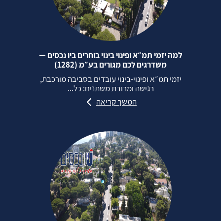
למה יזמי תמ״א ופינוי בינוי בוחרים ביו נכסים —
משדרגים לכם מגורים בע״מ (1282)
יזמי תמ״א ופינוי‑בינוי עובדים בסביבה מורכבת,
רגישה ומרובת משתנים: כל...
המשך קריאה