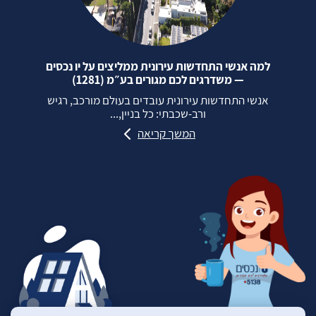
למה אנשי התחדשות עירונית ממליצים על יו נכסים
— משדרגים לכם מגורים בע״מ (1281)
אנשי התחדשות עירונית עובדים בעולם מורכב, רגיש
ורב‑שכבתי: כל בניין,...
המשך קריאה