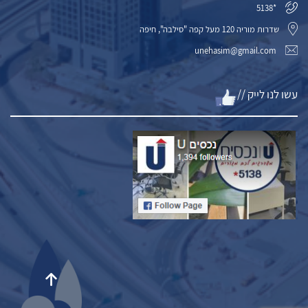
*5138
שדרות מוריה 120 מעל קפה "סילבה", חיפה
unehasim@gmail.com
עשו לנו לייק //