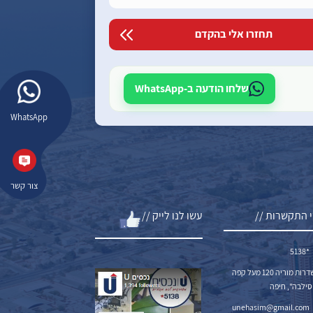
שלחו הודעה ב-WhatsApp
WhatsApp
צור קשר
 התקשרות //
עשו לנו לייק //
*5138
שדרות מוריה 120 מעל קפה
סילבה", חיפה
unehasim@gmail.com