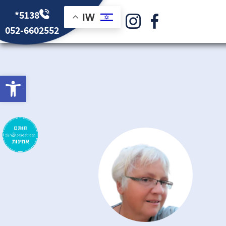
*5138
IW
052-6602552
bar