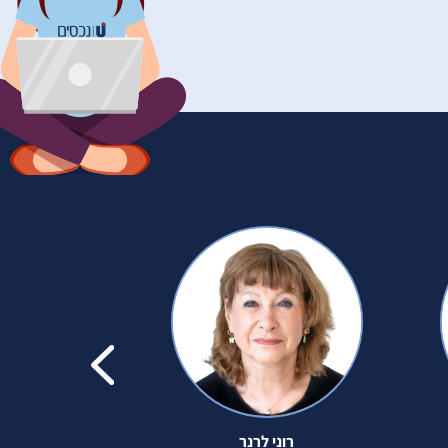
רוני לרנר
נחום ר