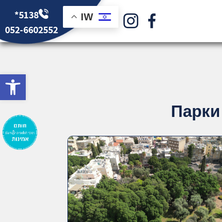
*5138
IW
052-6602552
bar
Парки