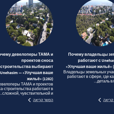
очему девелоперы ТАМА и
Почему владельцы зе
проектов сноса
работают с Uneha
строительства выбирают
«Улучшая ваше жильё» (
Владельцы земельных уча
Unehasim — «Улучшая ваше
работают в сфере, где к
жильё» (1282)
деталь вли
евелоперы ТАМА и проектов
са‑строительства работают в
сложной, чувствительной и...
קריאה
המשך קריאה