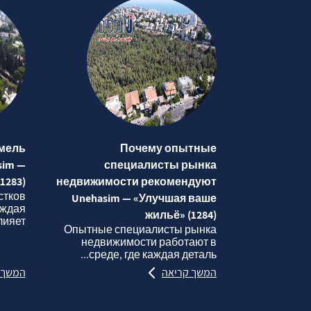
мель
Почему опытные
sim —
специалисты рынка
1283)
недвижимости рекомендуют
стков
Unehasim — «Улучшая ваше
аждая
жильё» (1284)
яет...
Опытные специалисты рынка
недвижимости работают в
среде, где каждая деталь...
המשך קריאה
המשך 