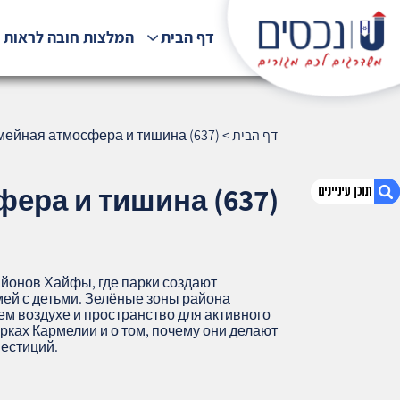
דף הבית
המלצות חובה לראות !
דף הבית
>
мейная атмосфера и тишина (637)
ера и тишина (637)
1. Парки Кармелии: семейная атмосфера
и тишина (637)
йонов Хайфы, где парки создают
ей с детьми. Зелёные зоны района
2. אודות U נכסים
ем воздухе и пространство для активного
3. שאלתם ? ענינו !
арках Кармелии и о том, почему они делают
вестиций.