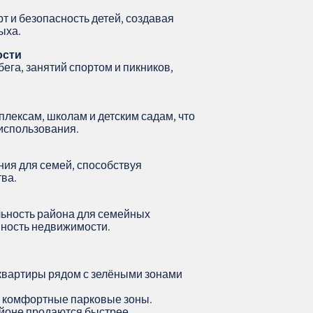
 и безопасность детей, создавая
ыха.
ости
бега, занятий спортом и пикников,
лексам, школам и детским садам, что
использования.
ния для семей, способствуя
ва.
ьность района для семейных
нность недвижимости.
вартиры рядом с зелёными зонами
и комфортные парковые зоны.
йоне продаются быстрее.