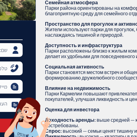
Семейная атмосфера
Парки района ориентированы на комфорт
благоприятную среду для семейного отд
Пространство для прогулок и активн
Жители используют парки для прогулок, 
наслаждаясь тишиной и природой.
Доступность и инфраструктура
Парки расположены близко к жилым комп
делает их удобными для повседневного 
Социальная активность
Парки становятся местом встреч и обще
формированию дружелюбного сообщест
Влияние на недвижимость
Парки Кармелии повышают привлекател
покупателей, улучшая ликвидность и це
Оценка для инвестора
Доходность аренды:
выше средней — к
востребованы.
Спрос:
высокий — семьи ценят тишину 
Ликвидность:
высокая — квартиры в ра