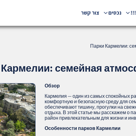
!!
נכסים
צור קשר
Парки Кармелии: се
 Кармелии: семейная атмосф
Обзор
Кармелия — один из самых спокойных ра
комфортную и безопасную среду для сем
обеспечивают тишину, прогулки на свеж
отдыха. В этой статье мы расскажем о п
район привлекательным для жизни и ин
Особенности парков Кармелии