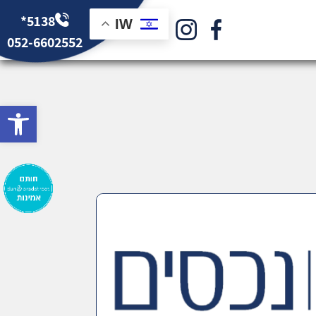
*5138
IW
052-6602552
bar