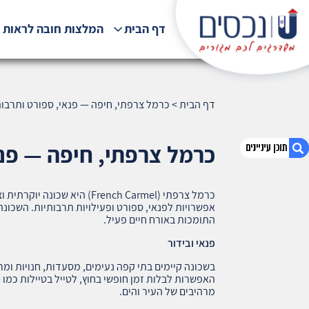
דף הבית
המלצות חובה לראות !
דף הבית
>
כרמל צרפתי, חיפה — פנאי, ספורט ותרבות בש
כרמל צרפתי, חיפה — פנאי,
כרמל צרפתי (French Carmel) הי
1. כרמל צרפתי, חיפה — פנאי, ספורט ותרבות
אפשרויות לפנאי, ספורט ופעילויות תרבותיות. השכונ
בשכונה (400)
התומכות באורח חיים פעיל.
2. אודות U נכסים
פנאי ובידור
3. שאלתם ? ענינו !
בשכונה קיימים בתי קפה נעימים, מסעדות, חנויות ומ
האפשרות לבלות זמן חופשי בחוץ, לטייל בטיילות כמו
מרהיבים של העיר והים.