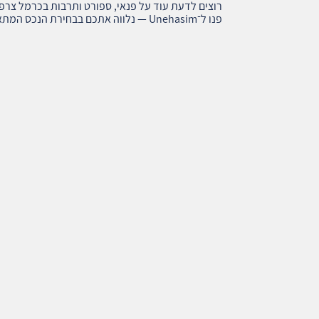
רוצים לדעת עוד על פנאי, ספורט ותרבות בכרמל צרפת
פנו ל־Unehasim — נלווה אתכם בבחירת הנכס המתאים ונבצע את העסקה בצורה בטוחה ומקצועית.