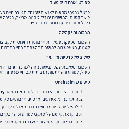
ספורט ואורח חיים פעיל
כרמל צרפתי מתאים לאנשים שמנהלים אורח חיים פעיל
כושר קטנים. התושבים יכולים ליהנות מריצה, רכיבה על 
ניצול אזורים ירוקים ונופים פנורמיים.
תרבות וחיי קהילה
השכונה מספקת פעילויות תרבותיות וחינוכיות לקבוצות
קטנות, המאפשרות לתושבים להשתתף בחיי התרבות ש
שילוב של פרטיות וחיי עיר
השכונה משלבת שקט ונגישות נוחה למרכזי תחבורה ול
פעיל, ספורט והשתתפות תרבותית עם חיי משפחה וחיי
טיפים מ־
Unehasim
תכננו הליכות בשכונה כדי להכיר את הפארקים ו
התעדכנו על אירועים ומרכזים תרבותיים מקומ
לפעילויות ספורט בחוץ בחרו במסלולים עם נוף פ
בדקו את קיומם של מתקני ספורט וכושר בקרבת
הכירו את בתי הקפה והמסעדות המקומיים לפנא