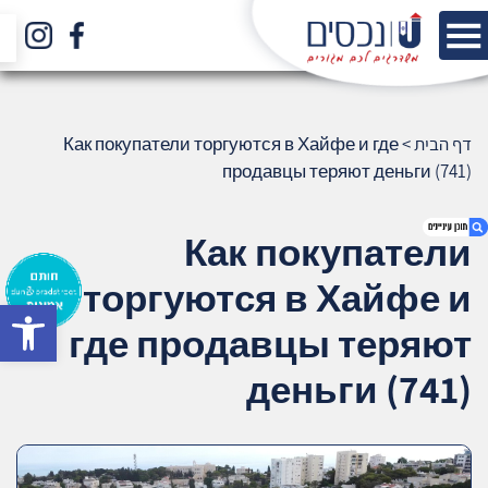
דף הבית
>
Как покупатели торгуются в Хайфе и где
продавцы теряют деньги (741)
Как покупатели
торгуются в Хайфе и
bar
1. Как покупатели торгуются в Хайфе и где
где продавцы теряют
продавцы теряют деньги (741)
2. אודות U נכסים
деньги (741)
3. שאלתם ? ענינו !