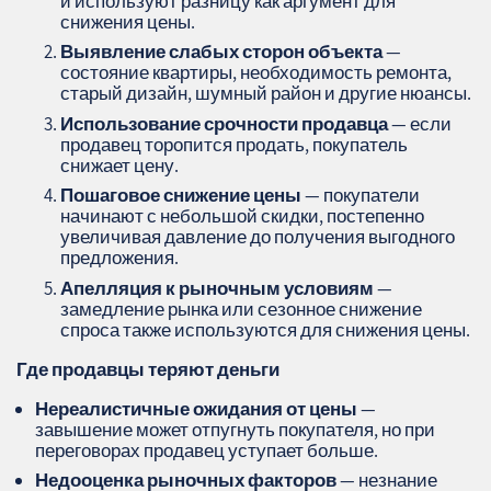
и используют разницу как аргумент для
снижения цены.
Выявление слабых сторон объекта
—
состояние квартиры, необходимость ремонта,
старый дизайн, шумный район и другие нюансы.
Использование срочности продавца
— если
продавец торопится продать, покупатель
снижает цену.
Пошаговое снижение цены
— покупатели
начинают с небольшой скидки, постепенно
увеличивая давление до получения выгодного
предложения.
Апелляция к рыночным условиям
—
замедление рынка или сезонное снижение
спроса также используются для снижения цены.
Где продавцы теряют деньги
Нереалистичные ожидания от цены
—
завышение может отпугнуть покупателя, но при
переговорах продавец уступает больше.
Недооценка рыночных факторов
— незнание