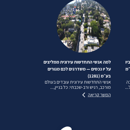
יו
למה אנשי התחדשות עירונית ממליצים
״מ
על יו נכסים — משדרגים לכם מגורים
בע״מ (1281)
בה
אנשי התחדשות עירונית עובדים בעולם
..
מורכב, רגיש ורב‑שכבתי: כל בניין,...
המשך קריאה