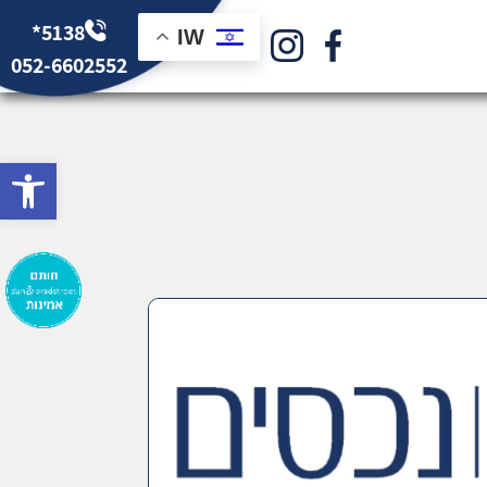
*5138
IW
052-6602552
bar