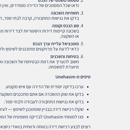
סטטוס משפטי של הנכס
ודאו שכל המסמכים של הדירה מסודרים, ואין הת
תשתיות השכונה
בדקו את נגישות התחבורה, קרבה לבתי ספר, חנ
סוג הנכס וקומה
בשכונה קיימות דירות היסטוריות לצד דירות מ
או השקעה.
פוטנציאל עליית ערך הנכס
כדאי לדעת על פרויקטים מתוכננים לשיפוץ ולש
בטיחות והשכנים
חשוב להעריך את רמת הבטיחות של השכונה וא
מיועדת למשפחה.
טיפים מ
-Unehasim
ערכו בדיקה יסודית של הדירה עם איש מקצוע.
בדקו את שוק ההשכרה אם אתם מתכננים השקעה.
בדקו את נגישות התחבורה לעבודה ולבתי ספר.
שקלו רכישת דירה בבניין שמתוכנן לשיפוץ — לעי
פנו למומחי Unehasim לבדיקה משפטית של המסמכים.