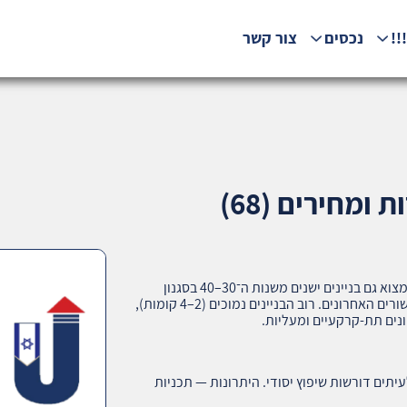
!!
נכסים
צור קשר
ומחירים (68)
בת גלים מציעה מגוון רחב של נכסי מגורים. כאן ניתן למצוא גם בניינים ישנים משנות ה־30–40 בסגנון
הבאוהאוס או אר-דקו, וגם פרויקטים חדשים שנבנו בעשורים האחרונים. רוב הבניינים נמוכים (2–4 קומות),
נים תת-קרקעיים ומעליות.
עיתים דורשות שיפוץ יסודי. היתרונות — תכניות