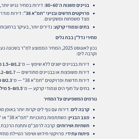
בניינים משנות ה־60–80
: דירות במחיר נגיש יותר
פרויקטים חדשים ובנייני “תמ"א 38
”
: דירות מודר
מצד משפחות ומשקיעים.
בתים וצמודי קרקע
: נדירים יותר, בעיקר ברחובו
מחירי נדל"ן בבת גלים
נכון לאוגוסט 2025, המחיר הממוצע למ"ר בשכונה נע בין
וקרבה לים:
דירות בבניינים ישנים ללא שיפוץ — מ־
1.2–1.5
₪
מ
דירות משופצות או בבניינים מחודשים —
1.7–2.2
₪
דירות חדשות ופרויקטים “תמ"א 38” — מ־
2.3
₪
מ
בתים על חוף הים וצמודי קרקע — מ־
3.5–5
₪
מילי
גורמים המשפיעים על המחיר
קרבה לים
: דירות עם נוף לים יקרות יותר באופן מס
מצב הבניין
: השתתפות בתוכניות “תמ"א 38” או “פינוי-בינוי” מעלה את הערך.
תשתיות ושירותים
: קרבה לרמב"ם ותחנת הרכבת 
פיתוח עתידי
: פרויקטי חידוש ושיפור הטיילת מח