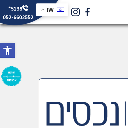
*5138
IW
052-6602552
bar