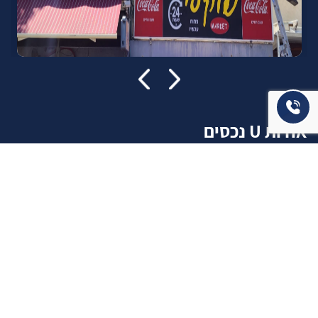
אודות U נכסים
חברה מובילה בתחום תיווך ויזמות נדל"ן מבצעת מכירה בצורה
יצירתית עם הרבה מחשבה ויחס אישי. הניסיון הרב שנרכש עם עשרות
העסקאות שבוצעו מאפשר היום מכירה מהירה ,קלה ויעילה מאוד. ניתן
מענה רחב לשאלות הקונה החל מליווי אדריכל, קבלן שיפוצים, יעוץ
משכנתאות, הדרכה מקיפה על מגמות שוק ועל דירות שנמכרו וליווי
העסקה בשלבים הסופיים מול העורכי דין.
עוד אודותינו