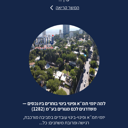
המשך קריאה
למה יזמי תמ״א ופינוי בינוי בוחרים ביו נכסים —
משדרגים לכם מגורים בע״מ (1282)
יזמי תמ״א ופינוי‑בינוי עובדים בסביבה מורכבת,
רגישה ומרובת משתנים: כל...