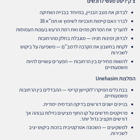
צ'ק־ליסט מעשי לרוכשים
לבדוק את מצב הבניין, במיוחד בבנייה הוותיקה
לברר האם קיימות תוכניות לשיפוץ או תמ"א 38
להעריך את המרחק מהים ואת רמת הרעש בעונות העמוסות
לבדוק זמינות חניה — מוגבלת בחלק מהרחובות
לקחת בחשבון את הקרבה לרמב"ם — משפיעה על ביקוש
לשכירות
להשוות מחירים בין הרחובות — הפערים עשויים להיות
משמעותיים
המלצות
Unehasim
בבת גלים המיקרו־לוקיישן קריטי — ההבדלים בין הרחובות
משמעותיים.
בניינים ישנים דורשים בדיקה הנדסית יסודית.
פרויקטים חדשים על קו החוף מציעים נזילות גבוהה אך
דורשים תקציב גדול יותר.
למשקיעים — השכונה אטרקטיבית בזכות ביקוש יציב
לשכירות.