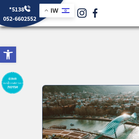
*5138
IW
052-6602552
bar