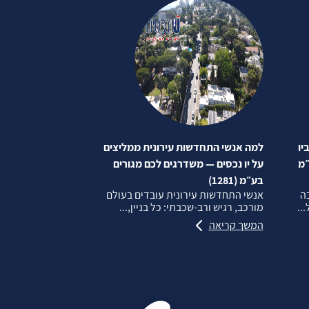
יו
למה אנשי התחדשות עירונית ממליצים
״מ
על יו נכסים — משדרגים לכם מגורים
בע״מ (1281)
בה
אנשי התחדשות עירונית עובדים בעולם
..
מורכב, רגיש ורב‑שכבתי: כל בניין,...
המשך קריאה