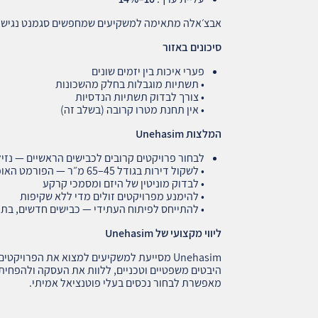
אבצ׳אלה מתאימה למשקיעים שמחפשים סגמנט נגיש ע
סיכונים באזור
פערי איכות בין יזמים שונים
• תשתיות מוגבלות בחלק מהשכונות
• צורך לבדוק תשתיות הנדסיות
• אין תחנת מטרו קרובה (בשלב זה)
המלצות
Unehasim
לבחור פרויקטים קרובים לכבישים הראשיים — נזיל
• לשקול דירות בגודל 45–65 מ״ר — הפורמט האופטימלי לשכירות
• לבדוק מוניטין של היזם ומסמכי קרקע
• להימנע מפרויקטים זולים מדי ללא שקיפות
• להתייחס לפיתוח העתידי — כבישים חדשים, בתי
ליווי מקצועי של
Unehasim
Unehasim מסייעת למשקיעים למצוא את הפרויק
היבטים משפטיים וטכניים, ללוות את העסקה ולהפחית 
מאפשרת לבחור נכסים בעלי פוטנציאל אמיתי.