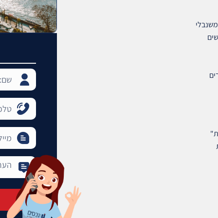
משנבלי
שים
ים
ת"