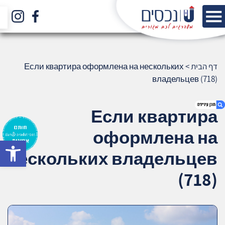
דף הבית
>
Если квартира оформлена на нескольких
владельцев (718)
Если квартира
оформлена на
bar
1. Если квартира оформлена на
нескольких владельцев
нескольких владельцев (718)
2. אודות U נכסים
(718)
3. שאלתם ? ענינו !