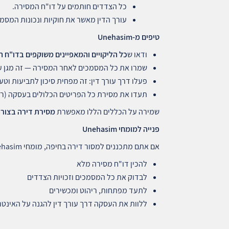
כל הצדדים חותמים על דו"ח המסירה.
עורך הדין מאשר את חוקיות ונכונות המסמך
טיפים מ
-Unehasim
ודאו ש
כל הליקויים והמאפיינים משוקפים בדו"ח 
שמרו את כל המסמכים לאחר המסירה — זה מגן על
פעלו דרך עורך דין: זה מפחית סיכון לתביעות וטע
תעדו את מסירת כל הפריטים הכלולים בעסקה (רי
שמירה על הכללים הללו מאפשרת
מסירת דירה בצורה
פנייה למומחי
Unehasim
אם אתם מתכננים למסור דירה בחיפה, מומחי Unehasim יכולים לסייע:
להכין דו"ח מסירה מלא
לבדוק את כל המסמכים וזכויות הצדדים
לתעד מפתחות, ריהוט ומכשירים
ללוות את העסקה דרך עורך דין להגנה על האינטר