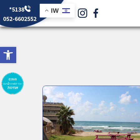
*5138
IW
052-6602552
bar