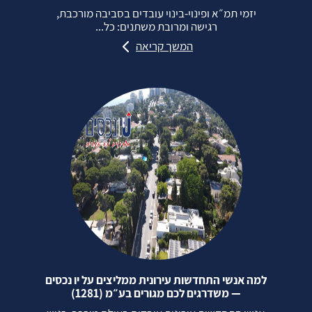
יזמי תמ״א ופינוי‑בינוי עובדים בסביבה מורכבת,
רגישה ומרובת משתנים: כל...
המשך קריאה
למה אנשי התחדשות עירונית ממליצים על יו נכסים
— משדרגים לכם מגורים בע״מ (1281)