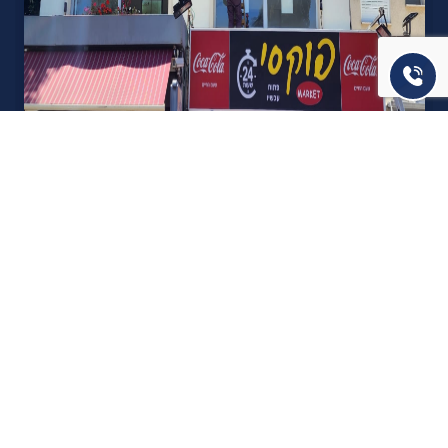
אודות U נכסים
חברה מובילה בתחום תיווך ויזמות נדל"ן מבצעת מכירה בצורה
יצירתית עם הרבה מחשבה ויחס אישי. הניסיון הרב שנרכש עם עשרות
העסקאות שבוצעו מאפשר היום מכירה מהירה ,קלה ויעילה מאוד. ניתן
מענה רחב לשאלות הקונה החל מליווי אדריכל, קבלן שיפוצים, יעוץ
משכנתאות, הדרכה מקיפה על מגמות שוק ועל דירות שנמכרו וליווי
העסקה בשלבים הסופיים מול העורכי דין.
עוד אודותינו