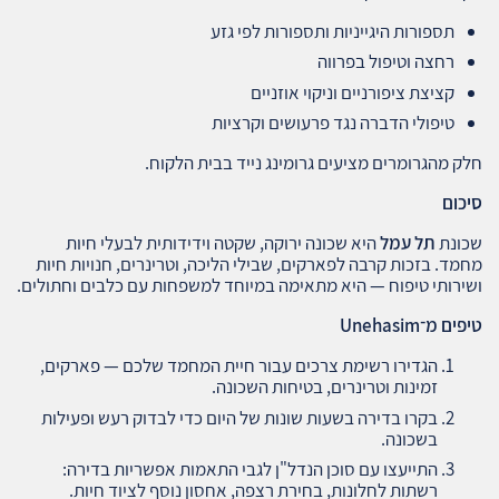
תספורות היגייניות ותספורות לפי גזע
רחצה וטיפול בפרווה
קציצת ציפורניים וניקוי אוזניים
טיפולי הדברה נגד פרעושים וקרציות
חלק מהגרומרים מציעים גרומינג נייד בבית הלקוח.
סיכום
שכונת
תל עמל
היא שכונה ירוקה, שקטה וידידותית לבעלי חיות
מחמד. בזכות קרבה לפארקים, שבילי הליכה, וטרינרים, חנויות חיות
ושירותי טיפוח — היא מתאימה במיוחד למשפחות עם כלבים וחתולים.
טיפים מ־
Unehasim
הגדירו רשימת צרכים עבור חיית המחמד שלכם — פארקים,
זמינות וטרינרים, בטיחות השכונה.
בקרו בדירה בשעות שונות של היום כדי לבדוק רעש ופעילות
בשכונה.
התייעצו עם סוכן הנדל"ן לגבי התאמות אפשריות בדירה:
רשתות לחלונות, בחירת רצפה, אחסון נוסף לציוד חיות.