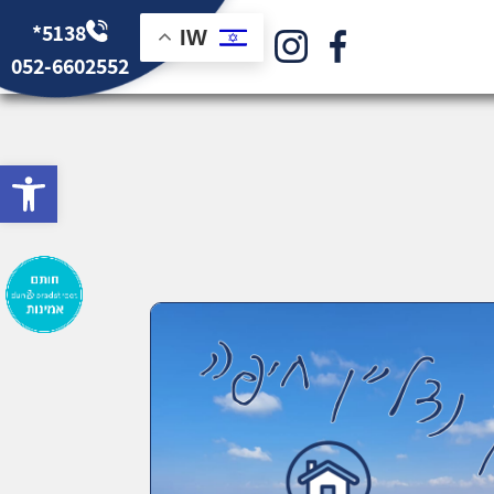
*5138
IW
052-6602552
bar