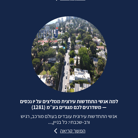
למה אנשי התחדשות עירונית ממליצים על יו נכסים
— משדרגים לכם מגורים בע״מ (1281)
אנשי התחדשות עירונית עובדים בעולם מורכב, רגיש
ורב‑שכבתי: כל בניין,...
המשך קריאה