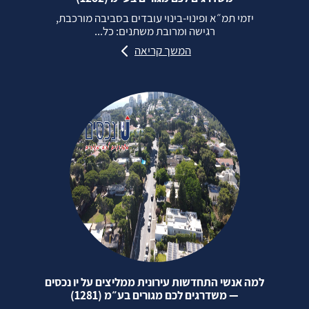
יזמי תמ״א ופינוי‑בינוי עובדים בסביבה מורכבת,
רגישה ומרובת משתנים: כל...
המשך קריאה
למה אנשי התחדשות עירונית ממליצים על יו נכסים
— משדרגים לכם מגורים בע״מ (1281)