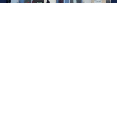
אודות U נכסים
חברה מובילה בתחום תיווך ויזמות נדל"ן מבצעת מכירה בצורה
יצירתית עם הרבה מחשבה ויחס אישי. הניסיון הרב שנרכש עם עשרות
העסקאות שבוצעו מאפשר היום מכירה מהירה ,קלה ויעילה מאוד. ניתן
מענה רחב לשאלות הקונה החל מליווי אדריכל, קבלן שיפוצים, יעוץ
משכנתאות, הדרכה מקיפה על מגמות שוק ועל דירות שנמכרו וליווי
העסקה בשלבים הסופיים מול העורכי דין.
עוד אודותינו