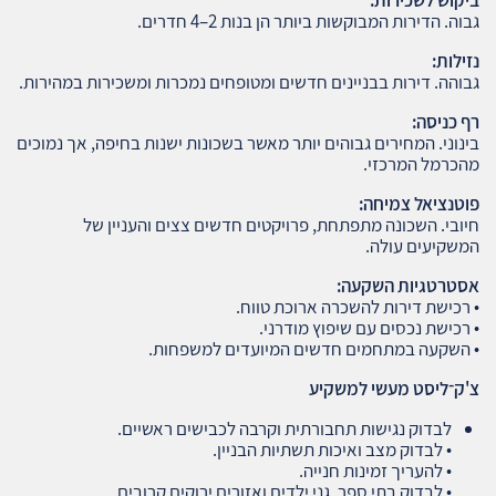
גבוה. הדירות המבוקשות ביותר הן בנות 2–4 חדרים.
נזילות
:
גבוהה. דירות בבניינים חדשים ומטופחים נמכרות ומשכירות במהירות.
רף כניסה
:
בינוני. המחירים גבוהים יותר מאשר בשכונות ישנות בחיפה, אך נמוכים
מהכרמל המרכזי.
פוטנציאל צמיחה
:
חיובי. השכונה מתפתחת, פרויקטים חדשים צצים והעניין של
המשקיעים עולה.
אסטרטגיות השקעה
:
• רכישת דירות להשכרה ארוכת טווח.
• רכישת נכסים עם שיפוץ מודרני.
• השקעה במתחמים חדשים המיועדים למשפחות.
צ'ק־ליסט מעשי למשקיע
לבדוק נגישות תחבורתית וקרבה לכבישים ראשיים.
• לבדוק מצב ואיכות תשתיות הבניין.
• להעריך זמינות חנייה.
• לבדוק בתי ספר, גני ילדים ואזורים ירוקים קרובים.